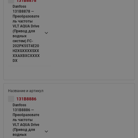
131B8878
Danfoss
131B8878 —
Преобразовате
ль частоты
VLT AQUA Drive
(Привод для
водных
систем) FC-
202PK55T4E20
H2XGXXXXSXX
XXAXBXCXXXX
DX
131B8886
Danfoss
131B8886 —
Преобразовате
ль частоты
VLT AQUA Drive
(Привод для
водных