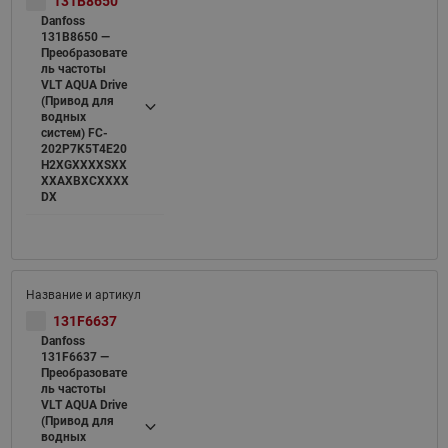
131B8650
Danfoss
131B8650 —
Преобразовате
ль частоты
VLT AQUA Drive
(Привод для
водных
систем) FC-
202P7K5T4E20
H2XGXXXXSXX
XXAXBXCXXXX
DX
131F6637
Danfoss
131F6637 —
Преобразовате
ль частоты
VLT AQUA Drive
(Привод для
водных