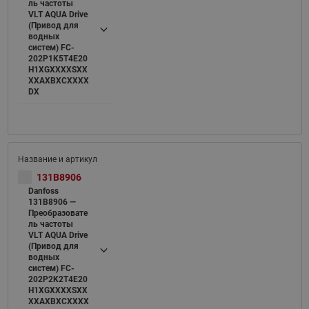
ль частоты
VLT AQUA Drive
(Привод для
водных
систем) FC-
202P1K5T4E20
H1XGXXXXSXX
XXAXBXCXXXX
DX
131B8906
Danfoss
131B8906 —
Преобразовате
ль частоты
VLT AQUA Drive
(Привод для
водных
систем) FC-
202P2K2T4E20
H1XGXXXXSXX
XXAXBXCXXXX