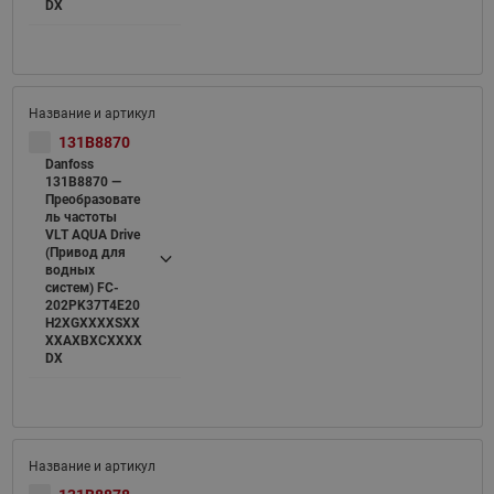
DX
131B8870
Danfoss
131B8870 —
Преобразовате
ль частоты
VLT AQUA Drive
(Привод для
водных
систем) FC-
202PK37T4E20
H2XGXXXXSXX
XXAXBXCXXXX
DX