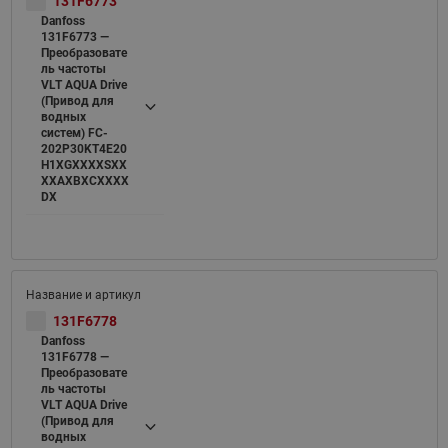
131F6773
Danfoss
131F6773 —
Преобразовате
ль частоты
VLT AQUA Drive
(Привод для
водных
систем) FC-
202P30KT4E20
H1XGXXXXSXX
XXAXBXCXXXX
DX
131F6778
Danfoss
131F6778 —
Преобразовате
ль частоты
VLT AQUA Drive
(Привод для
водных