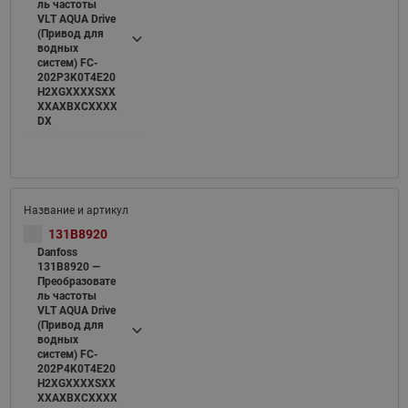
ль частоты
VLT AQUA Drive
(Привод для
водных
систем) FC-
202P3K0T4E20
H2XGXXXXSXX
XXAXBXCXXXX
DX
131B8920
Danfoss
131B8920 —
Преобразовате
ль частоты
VLT AQUA Drive
(Привод для
водных
систем) FC-
202P4K0T4E20
H2XGXXXXSXX
XXAXBXCXXXX