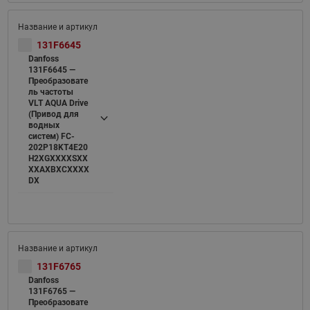
131F6645
Danfoss
131F6645 —
Преобразовате
ль частоты
VLT AQUA Drive
(Привод для
водных
систем) FC-
202P18KT4E20
H2XGXXXXSXX
XXAXBXCXXXX
DX
131F6765
Danfoss
131F6765 —
Преобразовате