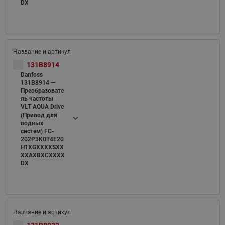
DX
131B8914
Danfoss
131B8914 —
Преобразовате
ль частоты
VLT AQUA Drive
(Привод для
водных
систем) FC-
202P3K0T4E20
H1XGXXXXSXX
XXAXBXCXXXX
DX