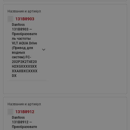
131B8903
Danfoss
131B8903 —
Преобразовате
ль частоты
VLT AQUA Drive
(Привод для
водных
систем) FC-
202P2K2T4E20
H2XGXXXXSXX
XXAXBXCXXXX
DX
131B8912
Danfoss
131B8912 —
Преобразовате