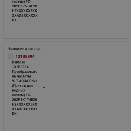
систем) FC-
202PK75T4E20
H2XGXXXXSXX
XXAXBXCXXXX
DX
131B8894
Danfoss
131B8894 —
Преобразовате
ль частоты
VLT AQUA Drive
(Привод для
водных
систем) FC-
202P1K1T4E20
H2XGXXXXSXX
XXAXBXCXXXX
DX