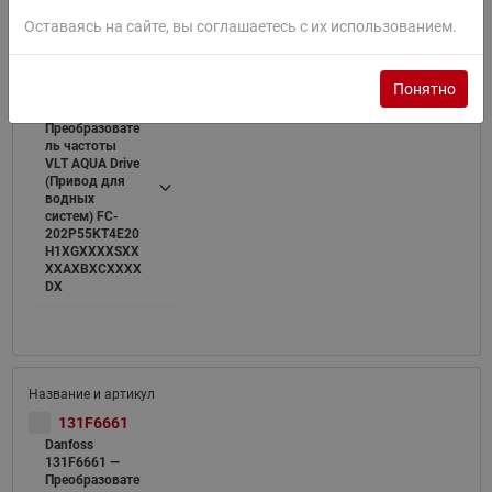
Оставаясь на сайте, вы соглашаетесь с их использованием.
131F6657
Понятно
Danfoss
131F6657 —
Преобразовате
ль частоты
VLT AQUA Drive
(Привод для
водных
систем) FC-
202P55KT4E20
H1XGXXXXSXX
XXAXBXCXXXX
DX
131F6661
Danfoss
131F6661 —
Преобразовате