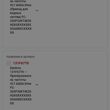
ль частоты
VLT AQUA Drive
(Привод для
водных
систем) FC-
202P22KT4E20
H2XGXXXXSXX
XXAXBXCXXXX
DX
131F6770
Danfoss
131F6770 —
Преобразовате
ль частоты
VLT AQUA Drive
FC-
202P30KT4E20
H2XGXXXXSXX
XXAXBXCXXXX
DX