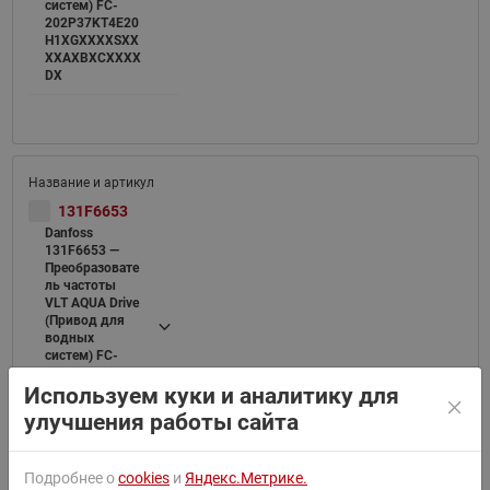
систем) FC-
202P37KT4E20
H1XGXXXXSXX
XXAXBXCXXXX
DX
131F6653
Danfoss
131F6653 —
Преобразовате
ль частоты
VLT AQUA Drive
(Привод для
водных
систем) FC-
202P45KT4E20
H1XGXXXXSXX
Используем куки и аналитику для
XXAXBXCXXXX
улучшения работы сайта
DX
Подробнее о
cookies
и
Яндекс.Метрике.