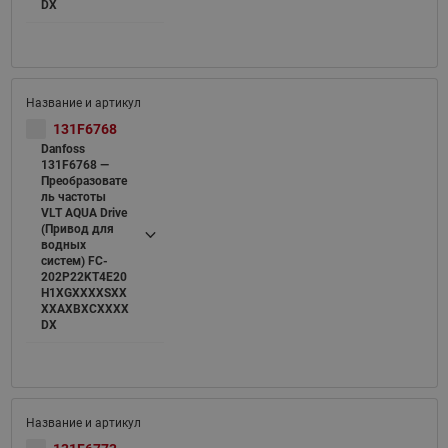
DX
131F6768
Danfoss
131F6768 —
Преобразовате
ль частоты
VLT AQUA Drive
(Привод для
водных
систем) FC-
202P22KT4E20
H1XGXXXXSXX
XXAXBXCXXXX
DX