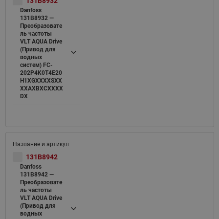
131B8932
Danfoss
131B8932 —
Преобразовате
ль частоты
VLT AQUA Drive
(Привод для
водных
систем) FC-
202P4K0T4E20
H1XGXXXXSXX
XXAXBXCXXXX
DX
131B8942
Danfoss
131B8942 —
Преобразовате
ль частоты
VLT AQUA Drive
(Привод для
водных