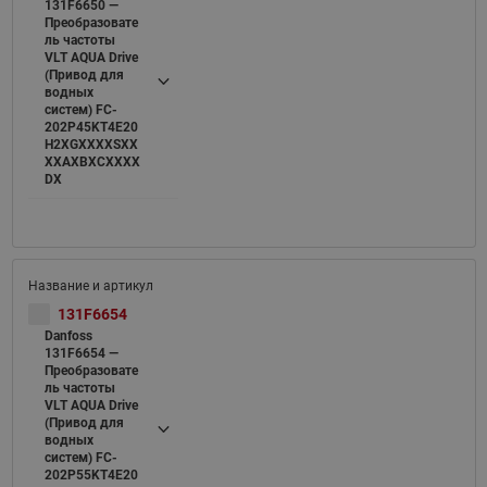
131F6650 —
Преобразовате
ль частоты
VLT AQUA Drive
(Привод для
водных
систем) FC-
202P45KT4E20
H2XGXXXXSXX
XXAXBXCXXXX
DX
131F6654
Danfoss
131F6654 —
Преобразовате
ль частоты
VLT AQUA Drive
(Привод для
водных
систем) FC-
202P55KT4E20