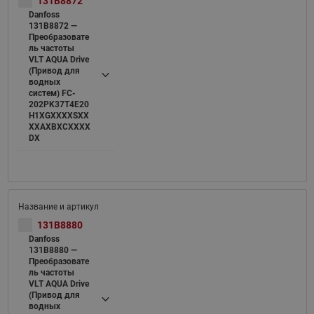
131B8872
Danfoss
131B8872 —
Преобразовате
ль частоты
VLT AQUA Drive
(Привод для
водных
систем) FC-
202PK37T4E20
H1XGXXXXSXX
XXAXBXCXXXX
DX
131B8880
Danfoss
131B8880 —
Преобразовате
ль частоты
VLT AQUA Drive
(Привод для
водных