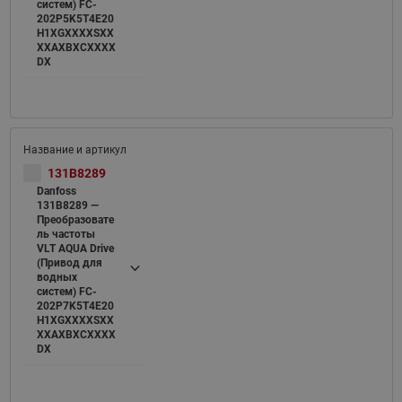
систем) FC-
202P5K5T4E20
H1XGXXXXSXX
XXAXBXCXXXX
DX
131B8289
Danfoss
131B8289 —
Преобразовате
ль частоты
VLT AQUA Drive
(Привод для
водных
систем) FC-
202P7K5T4E20
H1XGXXXXSXX
XXAXBXCXXXX
DX