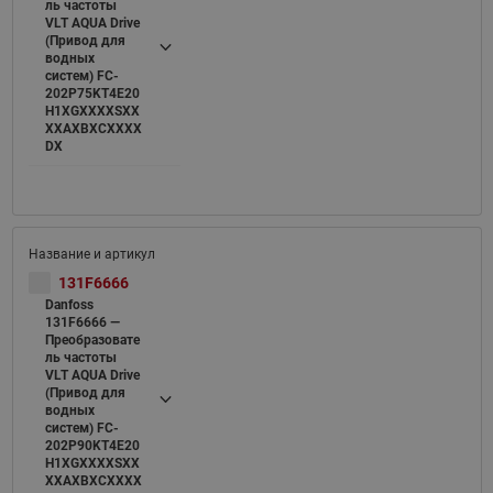
ль частоты
VLT AQUA Drive
(Привод для
водных
систем) FC-
202P75KT4E20
H1XGXXXXSXX
XXAXBXCXXXX
DX
131F6666
Danfoss
131F6666 —
Преобразовате
ль частоты
VLT AQUA Drive
(Привод для
водных
систем) FC-
202P90KT4E20
H1XGXXXXSXX
XXAXBXCXXXX