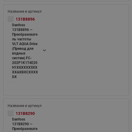
131B8896
Danfoss
131B8896 —
Преобразовате
ль частоты
VLT AQUA Drive
(Привод для
водных
систем) FC-
202P1K1T4E20
H1XGXXXXSXX
XXAXBXCXXXX
DX
131B8290
Danfoss
131B8290 —
Преобразовате