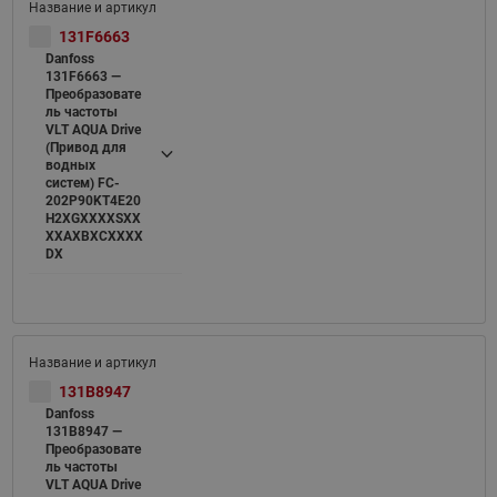
131F6663
Danfoss
131F6663 —
Преобразовате
ль частоты
VLT AQUA Drive
(Привод для
водных
систем) FC-
202P90KT4E20
H2XGXXXXSXX
XXAXBXCXXXX
DX
131B8947
Danfoss
131B8947 —
Преобразовате
ль частоты
VLT AQUA Drive