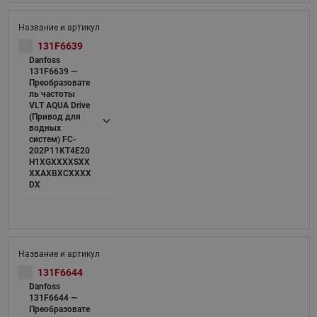
131F6639
Danfoss
131F6639 —
Преобразовате
ль частоты
VLT AQUA Drive
(Привод для
водных
систем) FC-
202P11KT4E20
H1XGXXXXSXX
XXAXBXCXXXX
DX
131F6644
Danfoss
131F6644 —
Преобразовате