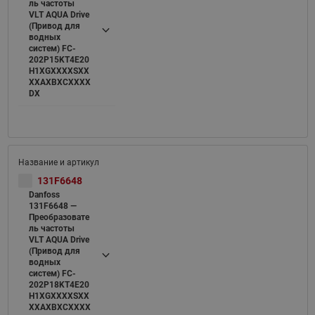
ль частоты
VLT AQUA Drive
(Привод для
водных
систем) FC-
202P15KT4E20
H1XGXXXXSXX
XXAXBXCXXXX
DX
131F6648
Danfoss
131F6648 —
Преобразовате
ль частоты
VLT AQUA Drive
(Привод для
водных
систем) FC-
202P18KT4E20
H1XGXXXXSXX
XXAXBXCXXXX