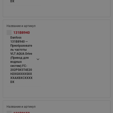
DX
131B8940
Danfoss
131B8940 —
Преобразовате
ль частоты
VLT AQUA Drive
(Привод для
водных
систем) FC-
202P5K5T4E20
H2XGXXXXSXX
XXAXBXCXXXX
DX