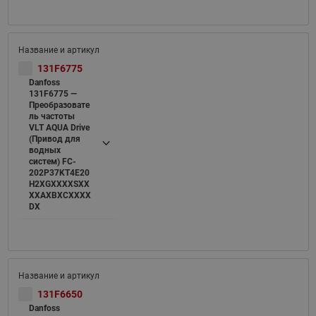
131F6775
Danfoss
131F6775 —
Преобразовате
ль частоты
VLT AQUA Drive
(Привод для
водных
систем) FC-
202P37KT4E20
H2XGXXXXSXX
XXAXBXCXXXX
DX
131F6650
Danfoss