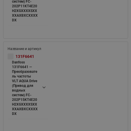
систем) FC-
202P11KT4E20
H2XGXXXXSXX
XXAXBXCXXXX
DX
131F6641
Danfoss
131F6641 —
Преобразовате
ль частоты
VLT AQUA Drive
(Привод для
водных
систем) FC-
202P15KT4E20
H2XGXXXXSXX
XXAXBXCXXXX
DX