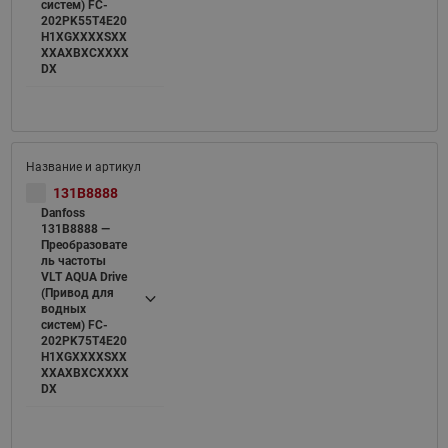
систем) FC-
202PK55T4E20
H1XGXXXXSXX
XXAXBXCXXXX
DX
131B8888
Danfoss
131B8888 —
Преобразовате
ль частоты
VLT AQUA Drive
(Привод для
водных
систем) FC-
202PK75T4E20
H1XGXXXXSXX
XXAXBXCXXXX
DX