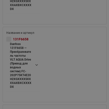
H2XGXXXXSXX
XXAXBXCXXXX
DX
131F6658
Danfoss
131F6658 —
Преобразовате
ль частоты
VLT AQUA Drive
(Привод для
водных
систем) FC-
202P75KT4E20
H2XGXXXXSXX
XXAXBXCXXXX
DX