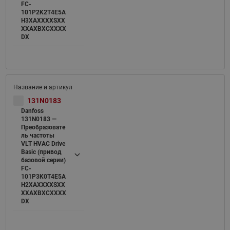
FC-
101P2K2T4E5A
H3XAXXXXSXX
XXAXBXCXXXX
DX
131N0183
Danfoss
131N0183 —
Преобразовате
ль частоты
VLT HVAC Drive
Basic (привод
базовой серии)
FC-
101P3K0T4E5A
H2XAXXXXSXX
XXAXBXCXXXX
DX