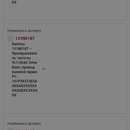
DX
131N0187
Danfoss
131N0187 —
Преобразовате
ль частоты
VLT HVAC Drive
Basic (привод
базовой серии)
FC-
101P5K5T4E5A
H2XAXXXXSXX
XXAXBXCXXXX
DX