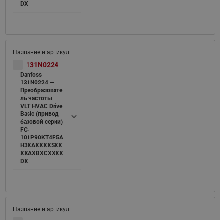
DX
131N0224
Danfoss
131N0224 —
Преобразовате
ль частоты
VLT HVAC Drive
Basic (привод
базовой серии)
FC-
101P90KT4P5A
H3XAXXXXSXX
XXAXBXCXXXX
DX