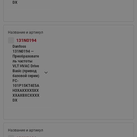
DX
131N0194
Danfoss
131N0194 —
Преобразовате
ль частоты
VLT HVAC Drive
Basic (привод
базовой серии)
FC-
101P15KT4E5A
H3XAXXXXSXX
XXAXBXCXXXX
DX