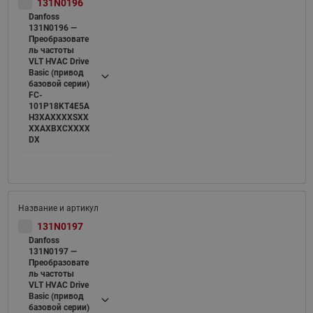
131N0196
Danfoss
131N0196 —
Преобразовате
ль частоты
VLT HVAC Drive
Basic (привод
базовой серии)
FC-
101P18KT4E5A
H3XAXXXXSXX
XXAXBXCXXXX
DX
131N0197
Danfoss
131N0197 —
Преобразовате
ль частоты
VLT HVAC Drive
Basic (привод
базовой серии)