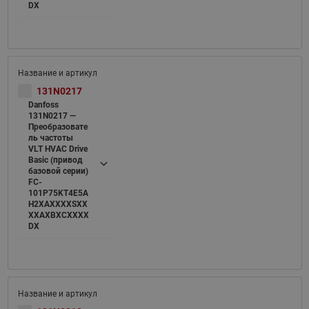
DX
131N0217
Danfoss
131N0217 —
Преобразовате
ль частоты
VLT HVAC Drive
Basic (привод
базовой серии)
FC-
101P75KT4E5A
H2XAXXXXSXX
XXAXBXCXXXX
DX