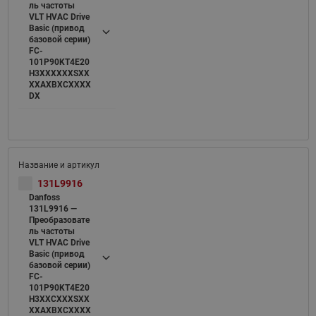
ль частоты
VLT HVAC Drive
Basic (привод
базовой серии)
FC-
101P90KT4E20
H3XXXXXXSXX
XXAXBXCXXXX
DX
131L9916
Danfoss
131L9916 —
Преобразовате
ль частоты
VLT HVAC Drive
Basic (привод
базовой серии)
FC-
101P90KT4E20
H3XXCXXXSXX
XXAXBXCXXXX