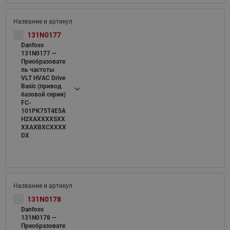
131N0177
Danfoss
131N0177 —
Преобразовате
ль частоты
VLT HVAC Drive
Basic (привод
базовой серии)
FC-
101PK75T4E5A
H2XAXXXXSXX
XXAXBXCXXXX
DX
131N0178
Danfoss
131N0178 —
Преобразовате