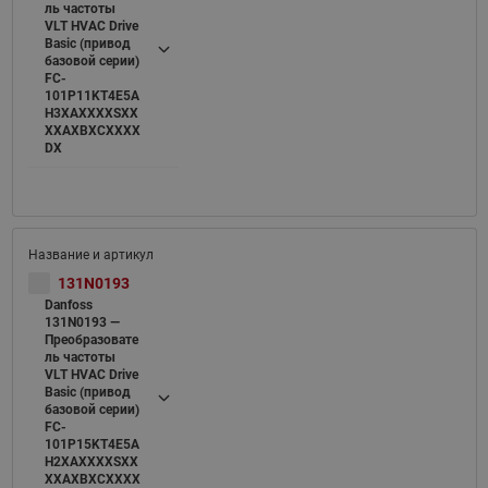
ль частоты
VLT HVAC Drive
Basic (привод
базовой серии)
FC-
101P11KT4E5A
H3XAXXXXSXX
XXAXBXCXXXX
DX
131N0193
Danfoss
131N0193 —
Преобразовате
ль частоты
VLT HVAC Drive
Basic (привод
базовой серии)
FC-
101P15KT4E5A
H2XAXXXXSXX
XXAXBXCXXXX