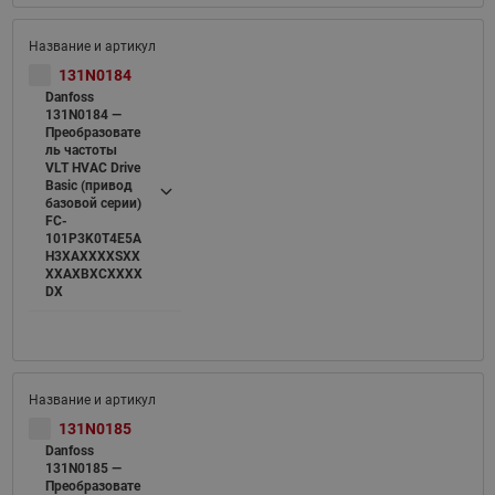
131N0184
Danfoss
131N0184 —
Преобразовате
ль частоты
VLT HVAC Drive
Basic (привод
базовой серии)
FC-
101P3K0T4E5A
H3XAXXXXSXX
XXAXBXCXXXX
DX
131N0185
Danfoss
131N0185 —
Преобразовате