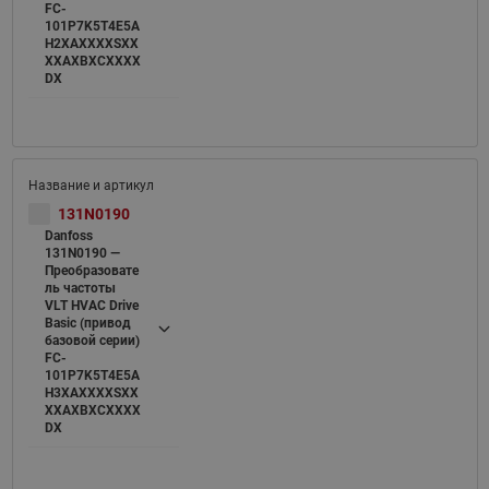
FC-
101P7K5T4E5A
H2XAXXXXSXX
XXAXBXCXXXX
DX
131N0190
Danfoss
131N0190 —
Преобразовате
ль частоты
VLT HVAC Drive
Basic (привод
базовой серии)
FC-
101P7K5T4E5A
H3XAXXXXSXX
XXAXBXCXXXX
DX