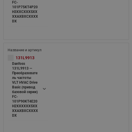
FC-
101P75KT4P20
H3XXCXXXSXX
XXAXBXCXXXX
DX
131L9913
Danfoss
131L9913 —
Преобразовате
ль частоты
VLT HVAC Drive
Basic (привод
базовой серии)
FC-
101P90KT4E20
H2XXXXXXSXX
XXAXBXCXXXX
DX