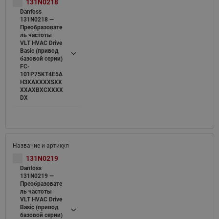
131N0218
Danfoss
131N0218 —
Преобразовате
ль частоты
VLT HVAC Drive
Basic (привод
базовой серии)
FC-
101P75KT4E5A
H3XAXXXXSXX
XXAXBXCXXXX
DX
131N0219
Danfoss
131N0219 —
Преобразовате
ль частоты
VLT HVAC Drive
Basic (привод
базовой серии)