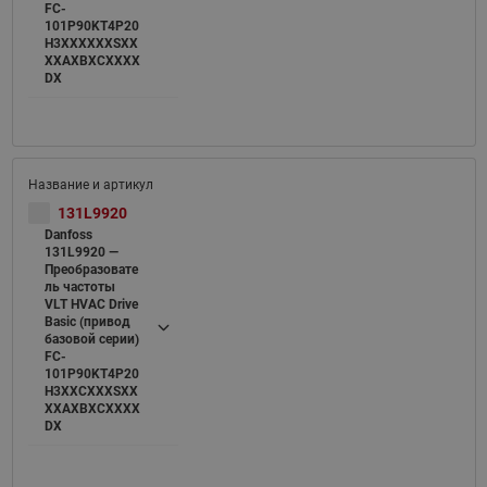
FC-
101P90KT4P20
H3XXXXXXSXX
XXAXBXCXXXX
DX
131L9920
Danfoss
131L9920 —
Преобразовате
ль частоты
VLT HVAC Drive
Basic (привод
базовой серии)
FC-
101P90KT4P20
H3XXCXXXSXX
XXAXBXCXXXX
DX