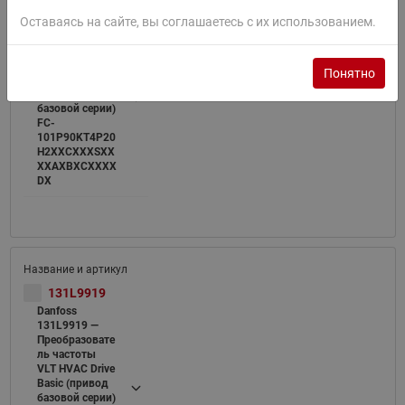
131L9918
Оставаясь на сайте, вы соглашаетесь с их использованием.
Danfoss
131L9918 —
Преобразовате
ль частоты
Понятно
VLT HVAC Drive
Basic (привод
базовой серии)
FC-
101P90KT4P20
H2XXCXXXSXX
XXAXBXCXXXX
DX
131L9919
Danfoss
131L9919 —
Преобразовате
ль частоты
VLT HVAC Drive
Basic (привод
базовой серии)