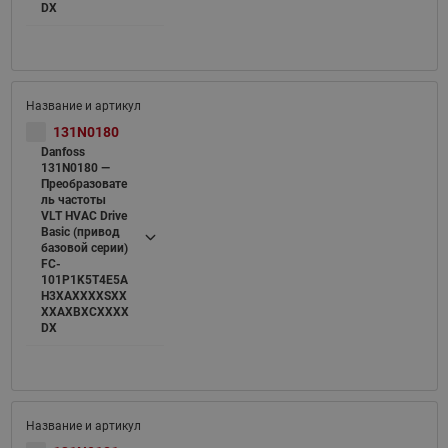
DX
131N0180
Danfoss
131N0180 —
Преобразовате
ль частоты
VLT HVAC Drive
Basic (привод
базовой серии)
FC-
101P1K5T4E5A
H3XAXXXXSXX
XXAXBXCXXXX
DX