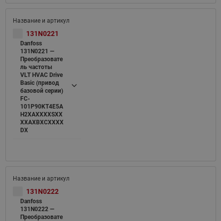
131N0221
Danfoss
131N0221 —
Преобразовате
ль частоты
VLT HVAC Drive
Basic (привод
базовой серии)
FC-
101P90KT4E5A
H2XAXXXXSXX
XXAXBXCXXXX
DX
131N0222
Danfoss
131N0222 —
Преобразовате