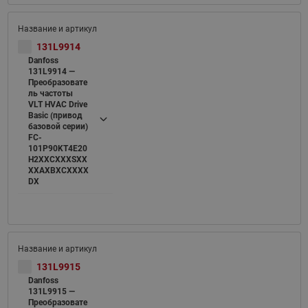
131L9914
Danfoss
131L9914 —
Преобразовате
ль частоты
VLT HVAC Drive
Basic (привод
базовой серии)
FC-
101P90KT4E20
H2XXCXXXSXX
XXAXBXCXXXX
DX
131L9915
Danfoss
131L9915 —
Преобразовате