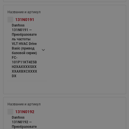
131N0191
Danfoss
131N0191 —
Преобразовате
ль частоты
VLT HVAC Drive
Basic (привод
базовой серии)
FC-
101P11KT4E5B
H2XAXXXXSXX
XXAXBXCXXXX
DX
131N0192
Danfoss
131N0192 —
Преобразовате