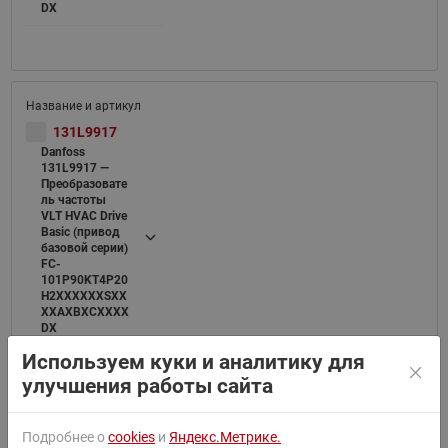
DX
131L9917
Danfoss
131L9917 —
Преобразовате
ль частоты
VLT HVAC Drive
Basic (привод
базовой серии)
FC-
101P90KT4P20
H2XXXXXXSXX
XXAXBXCXXXX
DX
Используем куки и аналитику для
улучшения работы сайта
Подробнее о
cookies
и
Яндекс.Метрике.