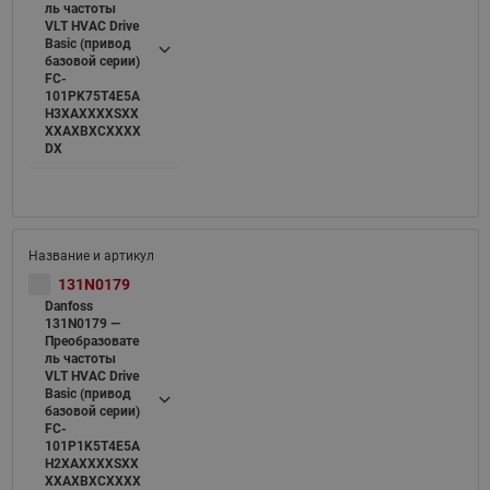
ль частоты
VLT HVAC Drive
Basic (привод
базовой серии)
FC-
101PK75T4E5A
H3XAXXXXSXX
XXAXBXCXXXX
DX
131N0179
Danfoss
131N0179 —
Преобразовате
ль частоты
VLT HVAC Drive
Basic (привод
базовой серии)
FC-
101P1K5T4E5A
H2XAXXXXSXX
XXAXBXCXXXX