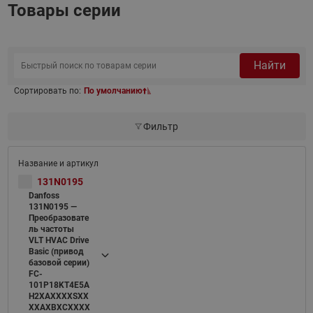
Товары серии
Найти
Сортировать по:
По умолчанию
Фильтр
131N0195
Danfoss
131N0195 —
Преобразовате
ль частоты
VLT HVAC Drive
Basic (привод
базовой серии)
FC-
101P18KT4E5A
H2XAXXXXSXX
XXAXBXCXXXX