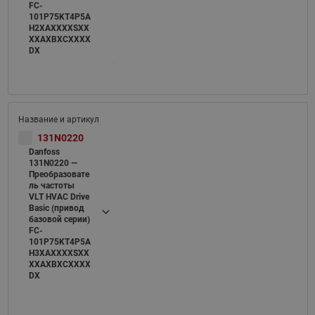
FC-
101P75KT4P5A
H2XAXXXXSXX
XXAXBXCXXXX
DX
131N0220
Danfoss
131N0220 —
Преобразовате
ль частоты
VLT HVAC Drive
Basic (привод
базовой серии)
FC-
101P75KT4P5A
H3XAXXXXSXX
XXAXBXCXXXX
DX