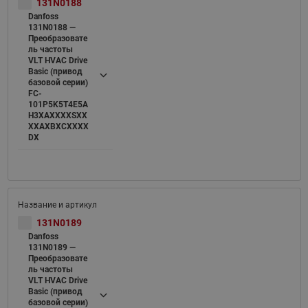
131N0188
Danfoss
131N0188 —
Преобразовате
ль частоты
VLT HVAC Drive
Basic (привод
базовой серии)
FC-
101P5K5T4E5A
H3XAXXXXSXX
XXAXBXCXXXX
DX
131N0189
Danfoss
131N0189 —
Преобразовате
ль частоты
VLT HVAC Drive
Basic (привод
базовой серии)