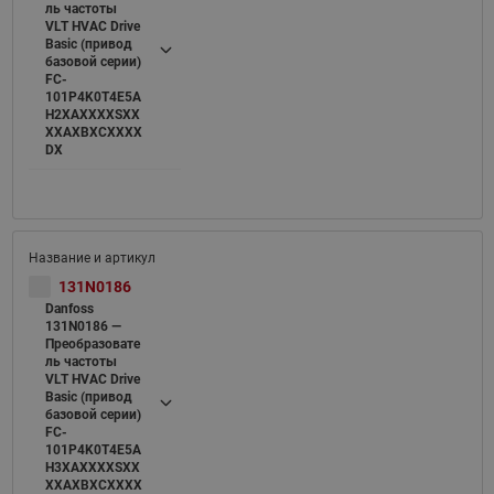
ль частоты
VLT HVAC Drive
Basic (привод
базовой серии)
FC-
101P4K0T4E5A
H2XAXXXXSXX
XXAXBXCXXXX
DX
131N0186
Danfoss
131N0186 —
Преобразовате
ль частоты
VLT HVAC Drive
Basic (привод
базовой серии)
FC-
101P4K0T4E5A
H3XAXXXXSXX
XXAXBXCXXXX