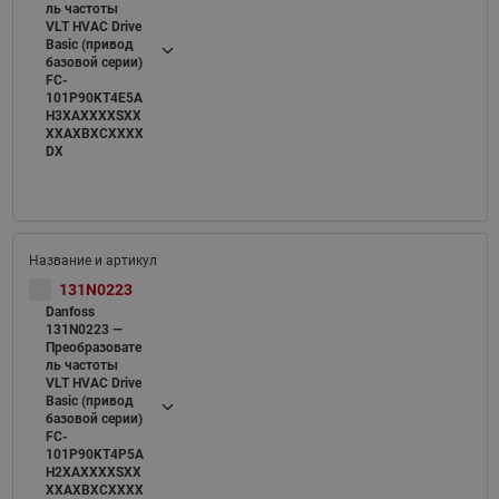
ль частоты
VLT HVAC Drive
Basic (привод
базовой серии)
FC-
101P90KT4E5A
H3XAXXXXSXX
XXAXBXCXXXX
DX
131N0223
Danfoss
131N0223 —
Преобразовате
ль частоты
VLT HVAC Drive
Basic (привод
базовой серии)
FC-
101P90KT4P5A
H2XAXXXXSXX
XXAXBXCXXXX