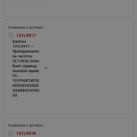
131L9917
Danfoss
131L9917 —
Преобразовате
ль частоты
VLT HVAC Drive
Basic (привод
базовой серии)
FC-
101P90KT4P20
H2XXXXXXSXX
XXAXBXCXXXX
DX
131L9918