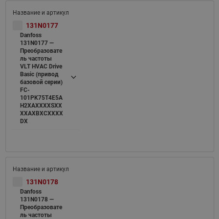
131N0177
Danfoss
131N0177 —
Преобразовате
ль частоты
VLT HVAC Drive
Basic (привод
базовой серии)
FC-
101PK75T4E5A
H2XAXXXXSXX
XXAXBXCXXXX
DX
131N0178
Danfoss
131N0178 —
Преобразовате
ль частоты