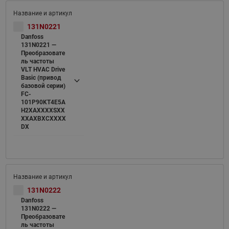
131N0221
Danfoss
131N0221 —
Преобразовате
ль частоты
VLT HVAC Drive
Basic (привод
базовой серии)
FC-
101P90KT4E5A
H2XAXXXXSXX
XXAXBXCXXXX
DX
131N0222
Danfoss
131N0222 —
Преобразовате
ль частоты