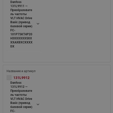
Danfoss
131L9911 —
Преобразовате
ль частоты
VLT HVAC Drive
Basic (привод
базовой серии)
FC-
101P75KT4P20
H3XXXXXXSXX
XXAXBXCXXXX
DX
131L9912
Danfoss
131L9912 —
Преобразовате
ль частоты
VLT HVAC Drive
Basic (привод
базовой серии)
FC-