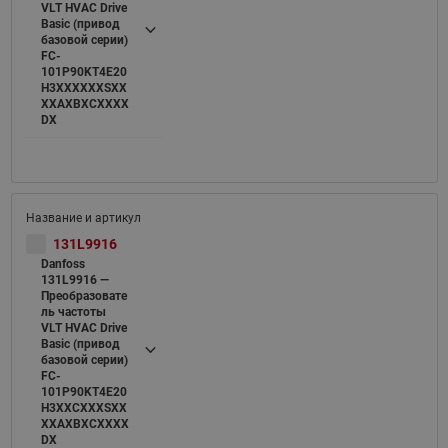
VLT HVAC Drive
Basic (привод
базовой серии)
FC-
101P90KT4E20
H3XXXXXXSXX
XXAXBXCXXXX
DX
131L9916
Danfoss
131L9916 —
Преобразовате
ль частоты
VLT HVAC Drive
Basic (привод
базовой серии)
FC-
101P90KT4E20
H3XXCXXXSXX
XXAXBXCXXXX
DX