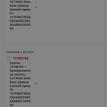
VLT HVAC Drive
Basic (привод
базовой серии)
FC-
101P4K0T4E5A
H2XAXXXXSXX
XXAXBXCXXXX
DX
131N0186
Danfoss
131N0186 —
Преобразовате
ль частоты
VLT HVAC Drive
Basic (привод
базовой серии)
FC-
101P4K0T4E5A
H3XAXXXXSXX
XXAXBXCXXXX
DX