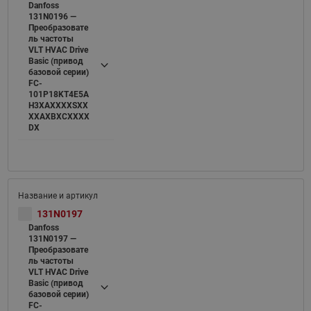
Danfoss
131N0196 —
Преобразовате
ль частоты
VLT HVAC Drive
Basic (привод
базовой серии)
FC-
101P18KT4E5A
H3XAXXXXSXX
XXAXBXCXXXX
DX
131N0197
Danfoss
131N0197 —
Преобразовате
ль частоты
VLT HVAC Drive
Basic (привод
базовой серии)
FC-