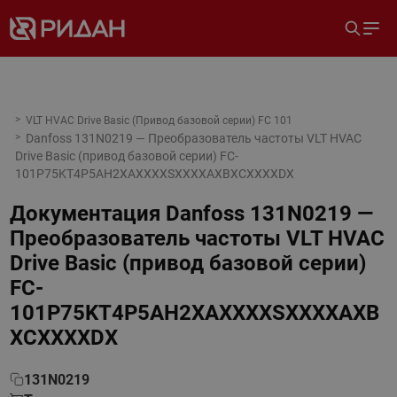
VLT HVAC Drive Basic (Привод базовой серии) FC 101
Danfoss 131N0219 — Преобразователь частоты VLT HVAC
Drive Basic (привод базовой серии) FC-
101P75KT4P5AH2XAXXXXSXXXXAXBXCXXXXDX
Документация
Danfoss 131N0219 —
Преобразователь частоты VLT HVAC
Drive Basic (привод базовой серии)
FC-
101P75KT4P5AH2XAXXXXSXXXXAXB
XCXXXXDX
131N0219