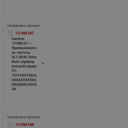
131N0187
Danfoss
131N0187 —
Преобразовате
ль частоты
VLT HVAC Drive
Basic (привод
базовой серии)
FC-
101P5K5T4E5A
H2XAXXXXSXX
XXAXBXCXXXX
DX
131N0188