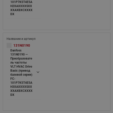
101P7K5T4E5A
H2XAXXXXSXX
XXAXBXCXXXX
DX
131N0190
Danfoss
131N0190 —
Преобразовате
ль частоты
VLT HVAC Drive
Basic (привод
базовой серии)
FC-
101P7K5T4E5A
H3XAXXXXSXX
XXAXBXCXXXX
DX