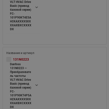
VLT HVAC Drive
Basic (привод
базовой серии)
FC-
101P90KT4E5A
H3XAXXXXSXX
XXAXBXCXXXX
DX
131N0223
Danfoss
131N0223 —
Преобразовате
ль частоты
VLT HVAC Drive
Basic (привод
базовой серии)
FC-
101P90KT4P5A
H2XAXXXXSXX
XXAXBXCXXXX
DX