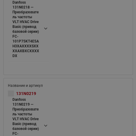
Danfoss
131N0218 —
Преобразовате
ль частоты
VLT HVAC Drive
Basic (привод
базовой серии)
FC-
101P75KT4E5A
H3XAXXXXSXX
XXAXBXCXXXX
DX
131N0219
Danfoss
131N0219 —
Преобразовате
ль частоты
VLT HVAC Drive
Basic (привод
базовой серии)
FC-