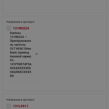
131N0224
Danfoss
131N0224 —
Преобразовате
ль частоты
VLT HVAC Drive
Basic (привод
базовой серии)
FC-
101P90KT4P5A
H3XAXXXXSXX
XXAXBXCXXXX
DX
131L9911