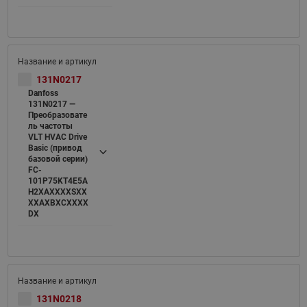
131N0217
Danfoss
131N0217 —
Преобразовате
ль частоты
VLT HVAC Drive
Basic (привод
базовой серии)
FC-
101P75KT4E5A
H2XAXXXXSXX
XXAXBXCXXXX
DX
131N0218