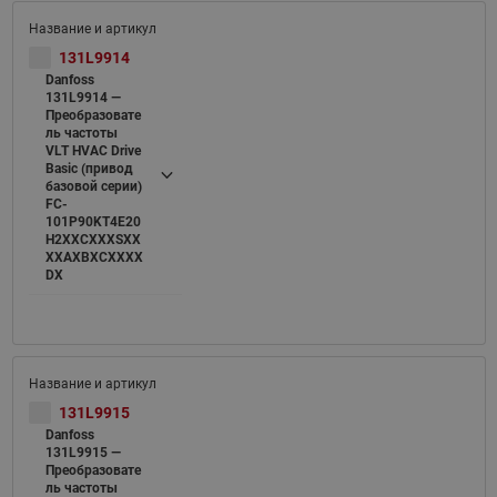
131L9914
Danfoss
131L9914 —
Преобразовате
ль частоты
VLT HVAC Drive
Basic (привод
базовой серии)
FC-
101P90KT4E20
H2XXCXXXSXX
XXAXBXCXXXX
DX
131L9915
Danfoss
131L9915 —
Преобразовате
ль частоты