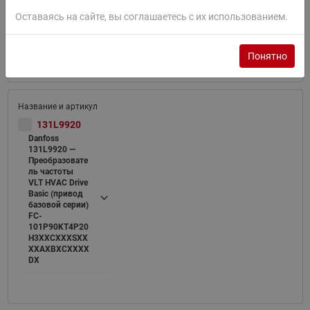
101P90KT4P20
Оставаясь на сайте, вы соглашаетесь с их использованием.
H3XXXXXXSXX
XXAXBXCXXXX
DX
Понятно
131L9920
Danfoss
131L9920 —
Преобразовате
ль частоты
VLT HVAC Drive
Basic (привод
базовой серии)
FC-
101P90KT4P20
H3XXCXXXSXX
XXAXBXCXXXX
DX