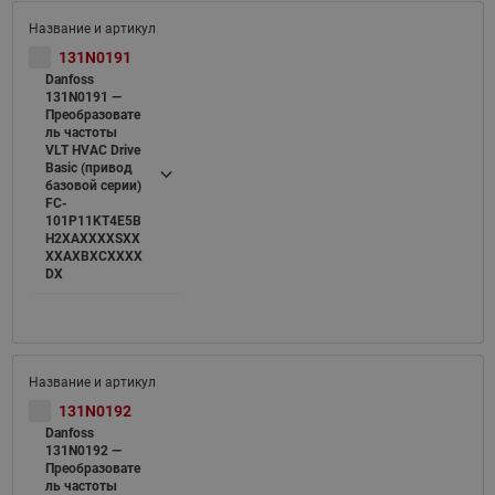
131N0191
Danfoss
131N0191 —
Преобразовате
ль частоты
VLT HVAC Drive
Basic (привод
базовой серии)
FC-
101P11KT4E5B
H2XAXXXXSXX
XXAXBXCXXXX
DX
131N0192
Danfoss
131N0192 —
Преобразовате
ль частоты