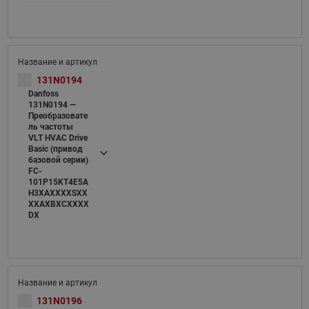
131N0194
Danfoss
131N0194 —
Преобразовате
ль частоты
VLT HVAC Drive
Basic (привод
базовой серии)
FC-
101P15KT4E5A
H3XAXXXXSXX
XXAXBXCXXXX
DX
131N0196