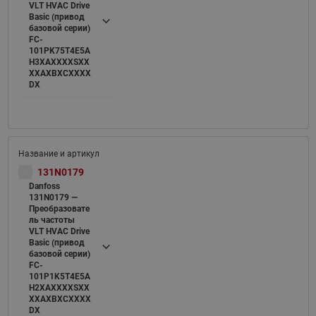
VLT HVAC Drive
Basic (привод
базовой серии)
FC-
101PK75T4E5A
H3XAXXXXSXX
XXAXBXCXXXX
DX
131N0179
Danfoss
131N0179 —
Преобразовате
ль частоты
VLT HVAC Drive
Basic (привод
базовой серии)
FC-
101P1K5T4E5A
H2XAXXXXSXX
XXAXBXCXXXX
DX