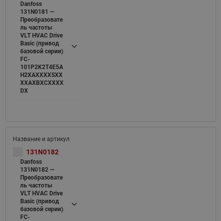
Danfoss
131N0181 —
Преобразовате
ль частоты
VLT HVAC Drive
Basic (привод
базовой серии)
FC-
101P2K2T4E5A
H2XAXXXXSXX
XXAXBXCXXXX
DX
131N0182
Danfoss
131N0182 —
Преобразовате
ль частоты
VLT HVAC Drive
Basic (привод
базовой серии)
FC-