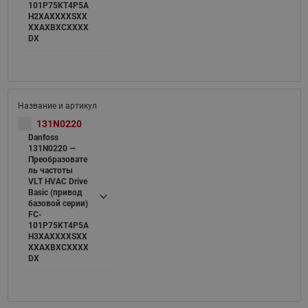
101P75KT4P5A
H2XAXXXXSXX
XXAXBXCXXXX
DX
131N0220
Danfoss
131N0220 —
Преобразовате
ль частоты
VLT HVAC Drive
Basic (привод
базовой серии)
FC-
101P75KT4P5A
H3XAXXXXSXX
XXAXBXCXXXX
DX