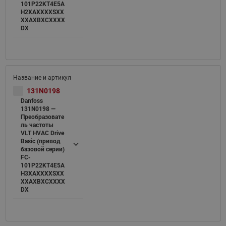
101P22KT4E5A
H2XAXXXXSXX
XXAXBXCXXXX
DX
131N0198
Danfoss
131N0198 —
Преобразовате
ль частоты
VLT HVAC Drive
Basic (привод
базовой серии)
FC-
101P22KT4E5A
H3XAXXXXSXX
XXAXBXCXXXX
DX