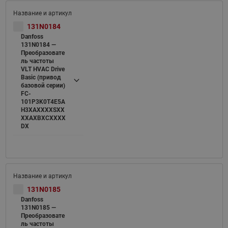
131N0184
Danfoss
131N0184 —
Преобразовате
ль частоты
VLT HVAC Drive
Basic (привод
базовой серии)
FC-
101P3K0T4E5A
H3XAXXXXSXX
XXAXBXCXXXX
DX
131N0185
Danfoss
131N0185 —
Преобразовате
ль частоты