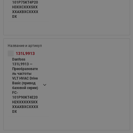
101P75KT4P20
H3XXCXXXSXX
XXAXBXCXXXX
DX
131L9913
Danfoss
131L9913 —
Преобразовате
ль частоты
VLT HVAC Drive
Basic (привод
базовой серии)
FC-
101P90KT4E20
H2XXXXXXSXX
XXAXBXCXXXX
DX