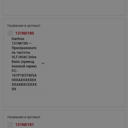
131N0180
Danfoss
131N0180 —
Преобразовате
ль частоты
VLT HVAC Drive
Basic (привод
базовой серии)
FC-
101P1K5T4E5A
H3XAXXXXSXX
XXAXBXCXXXX
DX
131N0181