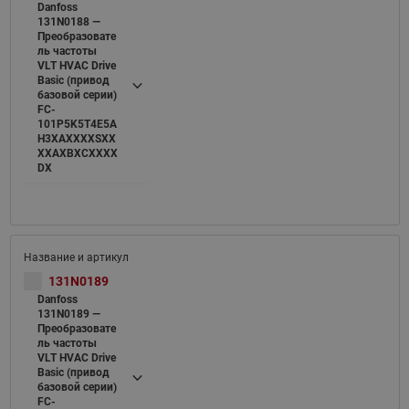
Danfoss
131N0188 —
Преобразовате
ль частоты
VLT HVAC Drive
Basic (привод
базовой серии)
FC-
101P5K5T4E5A
H3XAXXXXSXX
XXAXBXCXXXX
DX
131N0189
Danfoss
131N0189 —
Преобразовате
ль частоты
VLT HVAC Drive
Basic (привод
базовой серии)
FC-