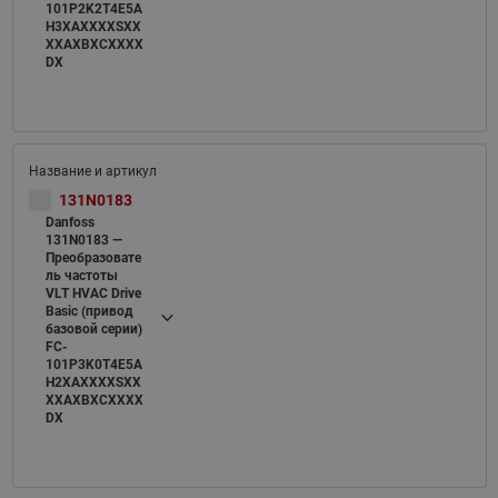
101P2K2T4E5A
H3XAXXXXSXX
XXAXBXCXXXX
DX
131N0183
Danfoss
131N0183 —
Преобразовате
ль частоты
VLT HVAC Drive
Basic (привод
базовой серии)
FC-
101P3K0T4E5A
H2XAXXXXSXX
XXAXBXCXXXX
DX