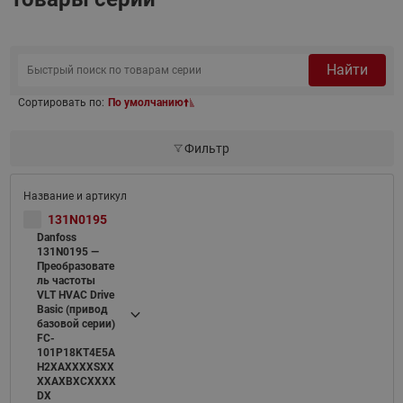
Найти
Сортировать по:
По умолчанию
Фильтр
131N0195
Danfoss
131N0195 —
Преобразовате
ль частоты
VLT HVAC Drive
Basic (привод
базовой серии)
FC-
101P18KT4E5A
H2XAXXXXSXX
XXAXBXCXXXX
DX