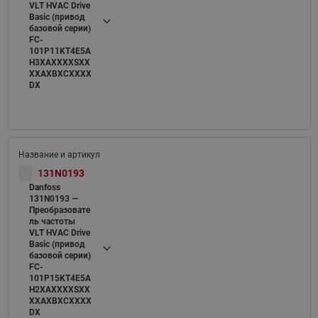
VLT HVAC Drive
Basic (привод
базовой серии)
FC-
101P11KT4E5A
H3XAXXXXSXX
XXAXBXCXXXX
DX
131N0193
Danfoss
131N0193 —
Преобразовате
ль частоты
VLT HVAC Drive
Basic (привод
базовой серии)
FC-
101P15KT4E5A
H2XAXXXXSXX
XXAXBXCXXXX
DX