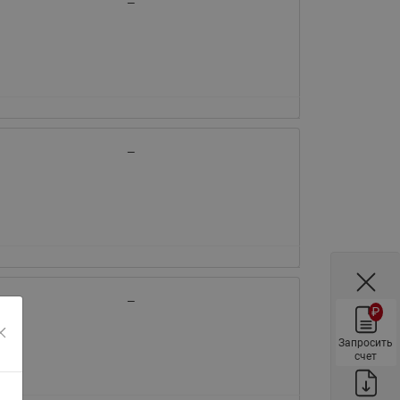
—
ы
Нержавеющие краны шаровые
запорные Ридан
Затворы дисковые Ридан
Латунные обратные клапаны
Ридан
Чугунные обратные клапаны/
—
затворы Ридан
Нержавеющие обратные
клапаны Ридан
Фильтры сетчатые Ридан ФСФ
Балансировочные клапаны для
наружных систем
—
₽
Сильфонные компенсаторы
для наружных систем
Запросить
счет
Фильтры сетчатые Ридан ФСФ
для наружных систем