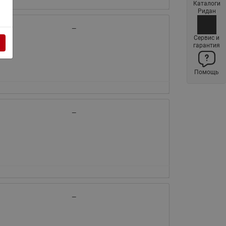
Каталоги
Латунные фильтры сетчатые
Ридан
Ридан (код 065B83xxR)
—
Нержавеющие фильтры
Сервис и
гарантия
сетчатые Ридан
Воздухоотводчики Airvent-R
Помощь
(Вентиляция) Ридан (код
06583xxR)
Компенсаторы осевые
сильфонные Ридан
—
Регуляторы давления Ридан
Клапаны редукционные Ридан
Гибкие вставки
Предохранительные клапаны
RSV
—
Латунные краны шаровые
запорные Ридан (код