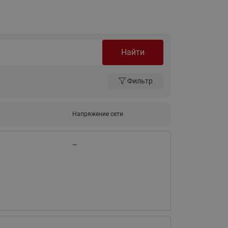
Ридан
ления
С
Найти
ые
Трубопроводная арматура
Стальные краны запорно-
Фильтр
регулирующие Ридан
нкты
ра
Стальные краны шаровые
запорные Ридан
Напряжение сети
Привод электрический АМВ
для шаровых кранов RJIP
—
Premium (Премиум)
Показать все
Краны шаровые чугунные
Ридан
тоты
Латунные краны шаровые
ы
запорные Ридан (код
065B83xxR)