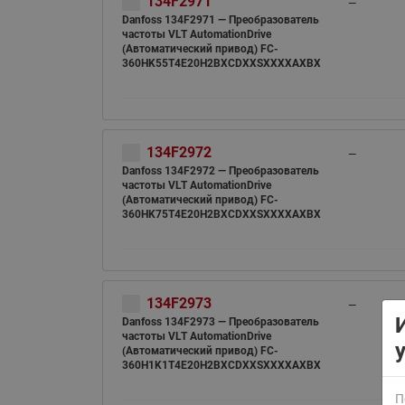
134F2971
—
Danfoss 134F2971 — Преобразователь
частоты VLT AutomationDrive
(Автоматический привод) FC-
360HK55T4E20H2BXCDXXSXXXXAXBX
134F2972
—
ВСЯ ПРОДУКЦИЯ
Danfoss 134F2972 — Преобразователь
частоты VLT AutomationDrive
(Автоматический привод) FC-
360HK75T4E20H2BXCDXXSXXXXAXBX
134F2973
—
Danfoss 134F2973 — Преобразователь
частоты VLT AutomationDrive
(Автоматический привод) FC-
360H1K1T4E20H2BXCDXXSXXXXAXBX
П