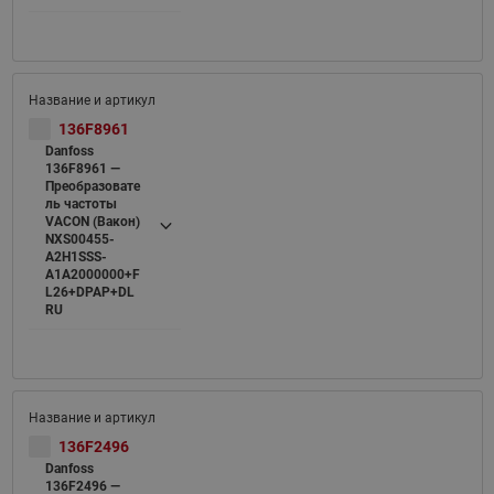
136F8961
Danfoss
136F8961 —
Преобразовате
ль частоты
VACON (Вакон)
NXS00455-
A2H1SSS-
A1A2000000+F
L26+DPAP+DL
RU
136F2496
Danfoss
136F2496 —