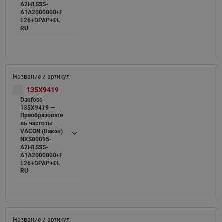
A2H1SSS-
A1A2000000+F
L26+DPAP+DL
RU
135X9419
Danfoss
135X9419 —
Преобразовате
ль частоты
VACON (Вакон)
NXS00095-
A2H1SSS-
A1A2000000+F
L26+DPAP+DL
RU