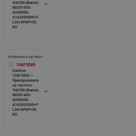
VACON (Вакон)
NXS01055-
A2H0SSS-
A1A2000000+F
L26+DPAP+DL
RU
136F3585
Danfoss
136F3585 —
Преобразовате
ль частоты
VACON (Вакон)
NXS01405-
A2H0SSS-
A1A2000000+F
L26+DPAP+DL
RU