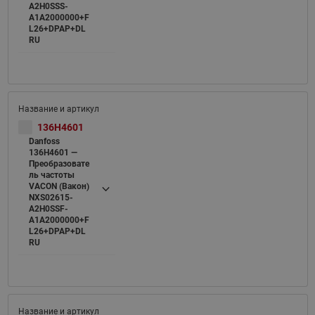
A2H0SSS-
A1A2000000+F
L26+DPAP+DL
RU
136H4601
Danfoss
136H4601 —
Преобразовате
ль частоты
VACON (Вакон)
NXS02615-
A2H0SSF-
A1A2000000+F
L26+DPAP+DL
RU