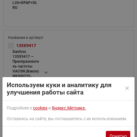
L26+DPAP+DL
RU
135X9417
Danfoss
135X9417 —
Преобразовате
ль частоты
VACON (Вакон)
NXS00225-
A2H1SSS-
Используем куки и аналитику для
A1A2000000+F
L26+DPAP+DL
улучшения работы сайта
RU
Подробнее о
cookies
и
Яндекс.Метрике.
Оставаясь на сайте, вы соглашаетесь с их использованием.
136F3137
Понятно