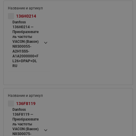
136H0214
Danfoss
136H0214 —
Преобразовате
ль частоты
VACON (Вакон)
NXS00055-
A2H1SSS-
A1A2000000+F
L26+DPAP+DL
RU
136F8119
Danfoss
136F8119 —
Преобразовате
ль частоты
VACON (Вакон)
NXS00075-