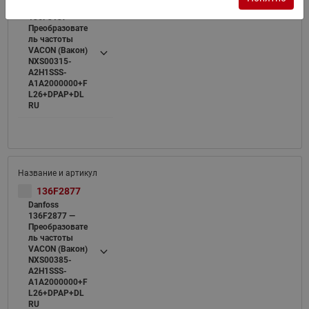
Danfoss
136F3137 —
Преобразовате
ль частоты
VACON (Вакон)
NXS00315-
A2H1SSS-
A1A2000000+F
L26+DPAP+DL
RU
136F2877
Danfoss
136F2877 —
Преобразовате
ль частоты
VACON (Вакон)
NXS00385-
A2H1SSS-
A1A2000000+F
L26+DPAP+DL
RU