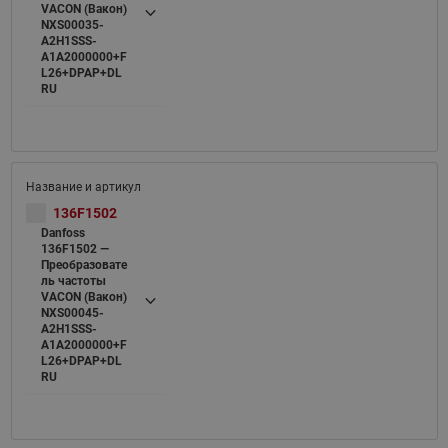
VACON (Вакон)
NXS00035-
A2H1SSS-
A1A2000000+F
L26+DPAP+DL
RU
136F1502
Danfoss
136F1502 —
Преобразовате
ль частоты
VACON (Вакон)
NXS00045-
A2H1SSS-
A1A2000000+F
L26+DPAP+DL
RU