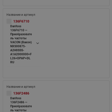
136F6710
Danfoss
136F6710 —
Преобразовате
ль частоты
VACON (Вакон)
NXS00875-
A2H0SSS-
A1A2000000+F
L26+DPAP+DL
RU
136F2486
Danfoss
136F2486 —
Преобразовате
ль частоты