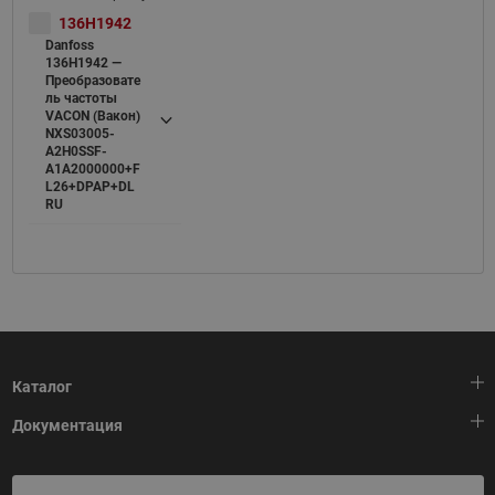
136H1942
Danfoss
136H1942 —
Преобразовате
ль частоты
VACON (Вакон)
NXS03005-
A2H0SSF-
A1A2000000+F
L26+DPAP+DL
RU
Каталог
Документация
Тепловая автоматика
Холодильная техника
HeatPlatform (Тепловая платформа)