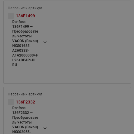
136F1499
Danfoss
136F1499 —
Преобразовате
ль частоты
VACON (Вакон)
NXS01685-
A2H0SSS-
A1A2000000+F
L26+DPAP+DL
RU
136F2332
Danfoss
136F2332 —
Преобразовате
ль частоты
VACON (Вакон)
NXS02055-