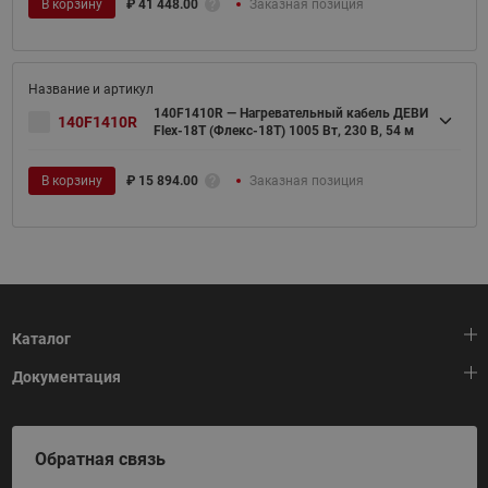
В корзину
₽
41 448.00
Заказная позиция
140F1410R — Нагревательный кабель ДЕВИ
140F1410R
Flex-18T (Флекс-18Т) 1005 Вт, 230 В, 54 м
В корзину
₽
15 894.00
Заказная позиция
Каталог
Документация
Тепловая автоматика
Холодильная техника
HeatPlatform (Тепловая платформа)
Обратная связь
Приводная техника
Полезные программы и инструменты