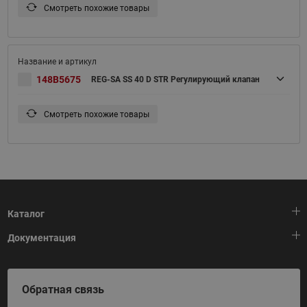
Смотреть похожие товары
148B5675
REG-SA SS 40 D STR Регулирующий клапан
Смотреть похожие товары
Каталог
Документация
Тепловая автоматика
Холодильная техника
HeatPlatform (Тепловая платформа)
Обратная связь
Приводная техника
Полезные программы и инструменты