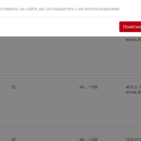
ставаясь на сайте, вы соглашаетесь с их использованием.
Понятно
52
-60 … +150
40 D (1 
встык, 
52
-60 … +150
40 D (1 
встык, 
52
-60 … +150
15 D (1/