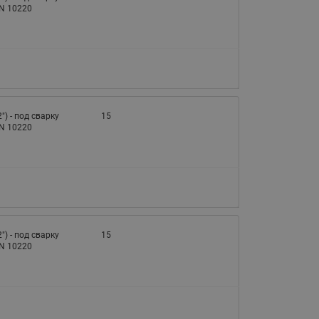
065B82xxR)
EN 10220
Латунные фильтры сетчатые
Ридан (код 065B82xxR)
Воздухоотводчики Airvent-R
Ридан (код 06582xxR)
2") - под сварку
15
EN 10220
2") - под сварку
15
EN 10220