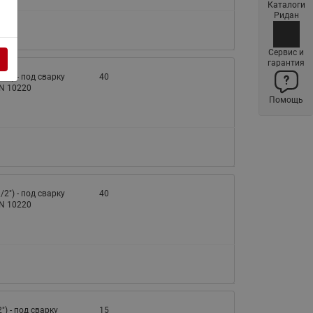
Каталоги
Латунные фильтры сетчатые
Ридан
Ридан (код 065B83xxR)
Нержавеющие фильтры
Сервис и
гарантия
сетчатые Ридан
1/2") - под сварку
40
Воздухоотводчики Airvent-R
EN 10220
Помощь
(Вентиляция) Ридан (код
06583xxR)
Компенсаторы осевые
сильфонные Ридан
Регуляторы давления Ридан
1/2") - под сварку
40
Клапаны редукционные Ридан
EN 10220
Гибкие вставки
Предохранительные клапаны
RSV
Латунные краны шаровые
запорные Ридан (код
2") - под сварку
15