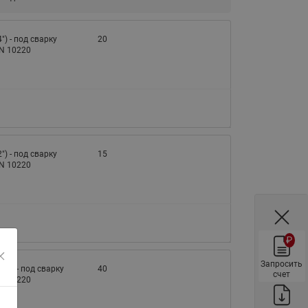
ы
Нержавеющие краны шаровые
запорные Ридан
4") - под сварку
20
EN 10220
Затворы дисковые Ридан
Латунные обратные клапаны
Ридан
Чугунные обратные клапаны/
затворы Ридан
Нержавеющие обратные
2") - под сварку
15
клапаны Ридан
EN 10220
Фильтры сетчатые Ридан ФСФ
Балансировочные клапаны для
наружных систем
₽
Сильфонные компенсаторы
для наружных систем
Запросить
1/2") - под сварку
40
счет
EN 10220
Фильтры сетчатые Ридан ФСФ
для наружных систем