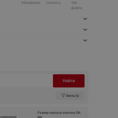
Обновлено
Скачать
Тип
Ридан
ления
файла
С
ые
Трубопроводная арматура
Стальные краны запорно-
регулирующие Ридан
нкты
ра
Стальные краны шаровые
запорные Ридан
Привод электрический АМВ
для шаровых кранов RJIP
Premium (Премиум)
Найти
Показать все
Краны шаровые чугунные
Ридан
Фильтр
тоты
Латунные краны шаровые
ы
запорные Ридан (код
Размер корпуса клапана DN,
065B83xxR)
соединения
мм