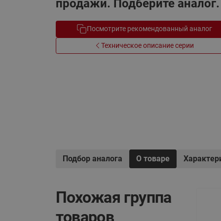
продажи. Подберите аналог.
Электрообогрев
Системы водоснабжения
Посмотрите рекомендованный аналог
Техническое описание серии
Подбор аналога
О товаре
Характер
Похожая группа
товаров