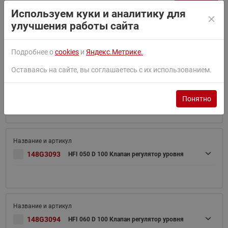
Найти
Используем куки и аналитику для
Сортировать по:
По умолчанию
улучшения работы сайта
Фильтр
Подробнее о
cookies
и
Яндекс.Метрике.
Оставаясь на сайте, вы соглашаетесь с их использованием.
148G3092
HFI 040 D 100 Клапан регулятор уровня
Понятно
148G3093
HFI 050 D 100 Клапан регулятор уровня
148G3094
HFI 060 D 100 Клапан регулятор уровня