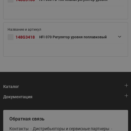
148G3418
HFI 070 Регулятор уровня поплавковый
Каталог
Документация
Тепловая автоматика
Холодильная техника
HeatPlatform (Тепловая платформа)
Обратная связь
Приводная техника
Полезные программы и инструменты
Контакты
Дистрибьюторы и сервисные партнеры
Промышленная автоматика
Условия поставки