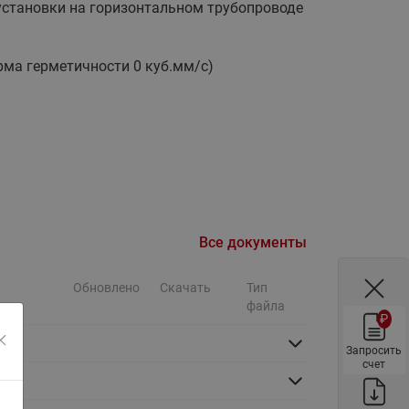
установки на горизонтальном трубопроводе
ы
Нержавеющие краны шаровые
запорные Ридан
орма герметичности 0 куб.мм/с)
Затворы дисковые Ридан
Латунные обратные клапаны
Ридан
Чугунные обратные клапаны/
затворы Ридан
Нержавеющие обратные
клапаны Ридан
Все документы
Фильтры сетчатые Ридан ФСФ
Балансировочные клапаны для
Обновлено
Скачать
Тип
наружных систем
файла
₽
Сильфонные компенсаторы
для наружных систем
Запросить
счет
Фильтры сетчатые Ридан ФСФ
для наружных систем