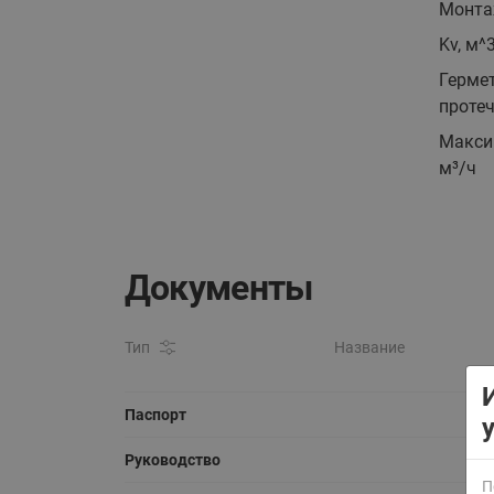
Монта
Kv, м^
Герме
протеч
Макси
м³/ч
ВСЯ ПРОДУКЦИЯ
Документы
Тип
Название
Паспорт
Руководство
П