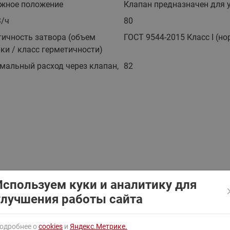
жное положение
Клапан предназначен для 
ходовыми клапанами
Преобразователь частот
Ридан RF-101
3/ч
80
Узлы холодоснабжения с 3-
ходовыми клапанами
тичность затвора (объем
ГОСТ 9544-2015 Класс I (н
ки / класс герметичности)
Узлы теплоснабжения с
комбинированным клапаном
мальный расход через клапан,
82
AQT(F)-R
Используем куки и аналитику для
улучшения работы сайта
одробнее о
cookies
и
Яндекс.Метрике.