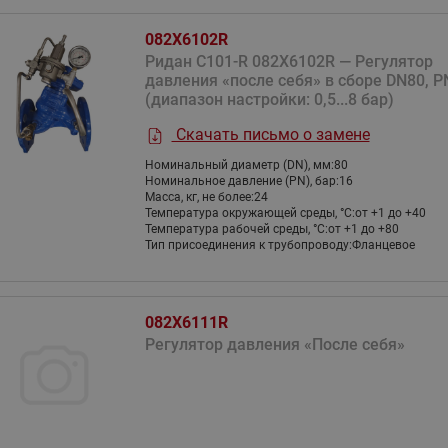
Насосы циркуляционные с
Насосные станции Water
комбинированные
мокрым ротором RW Ридан
тип CW и PW
082X6102R
Клапаны и электроприводы
Ридан C101-R 082X6102R — Регулятор
Насосы одноступенчатые
Насосные станции Water
для автоматизации местных
давления «после себя» в сборе DN80, P
вертикальные ин-лайн RV
тип FS
вентиляционных установок
(диапазон настройки: 0,5...8 бар)
Ридан
Насосные станции Water
Аксессуары для регулирующих
Скачать письмо о замене
Насосы вертикальные
тип PM
клапанов
многоступенчатые RMV Ридан
Номинальный диаметр (DN), мм:
80
Показать все
Дренажная насосная ста
Номинальное давление (PN), бар:
16
Показать все
Насосы горизонтальные
Масса, кг, не более:
24
Узел учета огнетушащего
Температура окружающей среды, °С:
от +1 до +40
многоступенчатые RMHI Ридан
Температура рабочей среды, °С:
от +1 до +80
вещества
Тип присоединения к трубопроводу:
Фланцевое
Насосы циркуляционные с
Блочные холодильные
Коллекторы и
мокрым ротором и
узлы
распределительные 
электронным регулированием
Стандартные блочные
Шкаф с индивидуальным
RWE Ридан
082X6111R
холодильные узлы Ридан
ввода ШКСО-1 Ридан
Регулятор давления «После себя»
Насосы погружные дренажные
Узлы распределительные
RD Ридан
этажные для систем
водоснабжения WDU.3R
Узлы распределительные