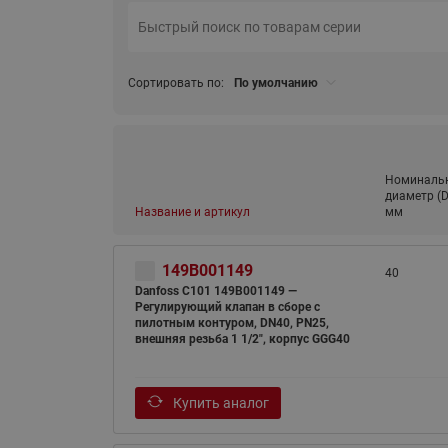
Сортировать по:
По умолчанию
Номиналь
диаметр (D
Название и артикул
мм
149B001149
40
Danfoss C101 149B001149 —
Регулирующий клапан в сборе с
пилотным контуром, DN40, PN25,
внешняя резьба 1 1/2", корпус GGG40
Купить аналог