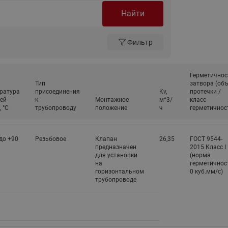
065B82xxR)
Найти
Латунные фильтры сетчатые
Ридан (код 065B82xxR)
Фильтр
Воздухоотводчики Airvent-R
Ридан (код 06582xxR)
Герметичнос
Тип
затвора (об
ратура
присоединения
Kv,
протечки /
ей
к
Монтажное
м^3/
класс
 °С
трубопроводу
положение
ч
герметичнос
до +90
Резьбовое
Клапан
26,35
ГОСТ 9544-
предназначен
2015 Класс I
для установки
(норма
на
герметичнос
горизонтальном
0 куб.мм/с)
трубопроводе