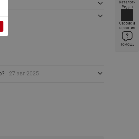
Каталоги
Латунные фильтры сетчатые
Ридан
Ридан (код 065B83xxR)
Нержавеющие фильтры
Сервис и
гарантия
сетчатые Ридан
Воздухоотводчики Airvent-R
Помощь
(Вентиляция) Ридан (код
06583xxR)
Компенсаторы осевые
сильфонные Ридан
ю?
27 авг 2025
Регуляторы давления Ридан
Клапаны редукционные Ридан
Гибкие вставки
Предохранительные клапаны
RSV
Латунные краны шаровые
запорные Ридан (код