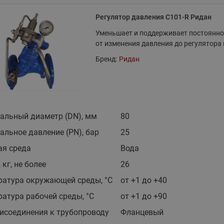
этажные для систем отоп
Регулятор давления С101-R Ридан
TDU-R Ридан
Уменьшает и поддерживает постоянно
Показать все
Квартирные станции ШК
от изменения давления до регулятора 
Ридан
Учёт тепловой энергии
Чиллеры (холодильн
Бренд:
Ридан
Коллекторы
машины)
Квартирные приборы учёта
распределительные
Чиллеры с воздушным
Распределители INDIV
Квартирные тепловые пу
охлаждением конденсато
MyFlat
Коммерческий (Общедомовой)
серии RCH
альный диаметр (DN), мм
80
учет тепловой энергии
льное давление (PN), бар
25
Показать все
Автоматизированная система
ая среда
Вода
учета энергоресурсов
 кг, не более
26
ратура окружающей среды, °С
от +1 до +40
Узлы регулирования
Преобразователи час
атура рабочей среды, °С
от +1 до +90
приточных установок
Преобразователь частот
исоединения к трубопроводу
Фланцевый
Ридан RF-51
Узлы теплоснабжения с 3-