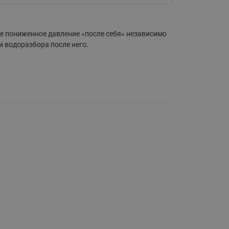
Ридан
ления
е пониженное давление «после себя» независимо
С
и водоразбора после него.
ые
Трубопроводная арматура
Стальные краны запорно-
регулирующие Ридан
нкты
ра
Стальные краны шаровые
запорные Ридан
Привод электрический АМВ
для шаровых кранов RJIP
Premium (Премиум)
Показать все
Краны шаровые чугунные
Ридан
тоты
Латунные краны шаровые
ы
запорные Ридан (код
065B83xxR)