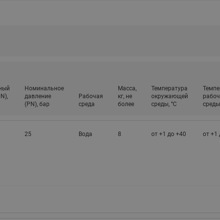
ный
Номинальное
Масса,
Температура
Темпе
N),
давление
Рабочая
кг, не
окружающей
рабоч
(PN), бар
среда
более
среды, °С
среды,
25
Вода
8
от +1 до +40
от +1 