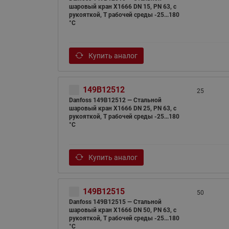
шаровый кран X1666 DN 15, PN 63, с
рукояткой, T рабочей среды -25...180
°С
Купить аналог
149B12512
25
Danfoss 149B12512 — Стальной
шаровый кран X1666 DN 25, PN 63, с
рукояткой, T рабочей среды -25...180
°С
Купить аналог
149B12515
50
Danfoss 149B12515 — Стальной
шаровый кран X1666 DN 50, PN 63, с
рукояткой, T рабочей среды -25...180
°С