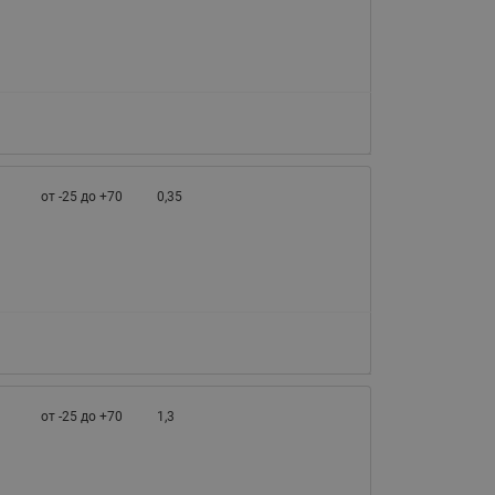
065B82xxR)
Латунные фильтры сетчатые
Ридан (код 065B82xxR)
Воздухоотводчики Airvent-R
Ридан (код 06582xxR)
от -25 до +70
0,35
от -25 до +70
1,3