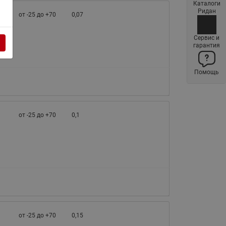
Каталоги
Латунные фильтры сетчатые
Ридан
от -25 до +70
0,07
Ридан (код 065B83xxR)
Нержавеющие фильтры
Сервис и
гарантия
сетчатые Ридан
Воздухоотводчики Airvent-R
Помощь
(Вентиляция) Ридан (код
06583xxR)
Компенсаторы осевые
сильфонные Ридан
от -25 до +70
0,1
Регуляторы давления Ридан
Клапаны редукционные Ридан
Гибкие вставки
Предохранительные клапаны
RSV
Латунные краны шаровые
от -25 до +70
запорные Ридан (код
0,15