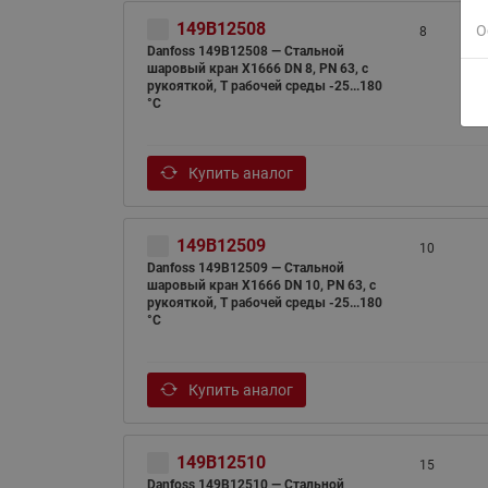
149B12508
О
8
Danfoss 149B12508 — Стальной
шаровый кран X1666 DN 8, PN 63, с
рукояткой, T рабочей среды -25...180
°С
Купить аналог
149B12509
10
Danfoss 149B12509 — Стальной
шаровый кран X1666 DN 10, PN 63, с
рукояткой, T рабочей среды -25...180
°С
Купить аналог
149B12510
15
Danfoss 149B12510 — Стальной