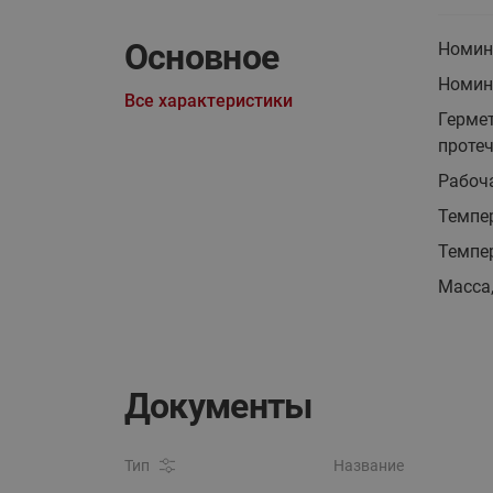
Основное
Номин
Номина
Все характеристики
Герме
протеч
Рабоч
Темпер
Темпе
Масса,
Документы
Тип
Название