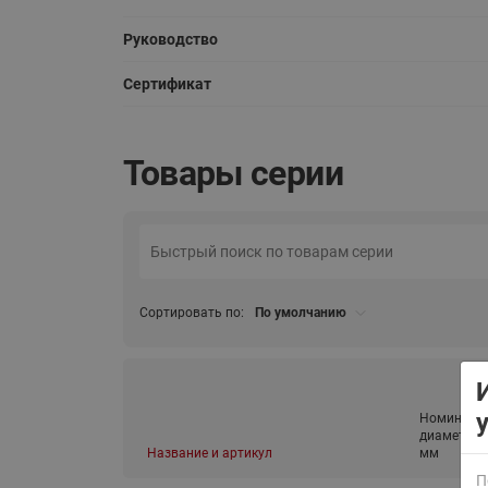
Руководство
Сертификат
Товары серии
ВСЯ ПРОДУКЦИЯ
Сортировать по:
По умолчанию
Номиналь
диаметр (D
Название и артикул
мм
П