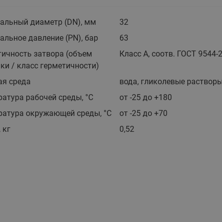
этажные для систем отоп
TDU-R Ридан
альный диаметр (DN), мм
32
Показать все
льное давление (PN), бар
63
Квартирные станции ШК
Ридан
тичность затвора (объем
Класс A, соотв. ГОСТ 9544-
Учёт тепловой энергии
Чиллеры (холодильн
ки / класс герметичности)
Коллекторы
машины)
Квартирные приборы учёта
распределительные
ая среда
вода, гликолевые раствор
Чиллеры с воздушным
Распределители INDIV
Квартирные тепловые пу
охлаждением конденсато
атура рабочей среды, °С
от -25 до +180
MyFlat
Коммерческий (Общедомовой)
серии RCH
ратура окружающей среды, °С
от -25 до +70
учет тепловой энергии
 кг
0,52
Показать все
Автоматизированная система
учета энергоресурсов
Узлы регулирования
Преобразователи час
приточных установок
Преобразователь частот
Ридан RF-51
Узлы теплоснабжения с 3-