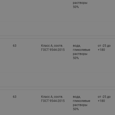
растворы
50%
63
Класс A, соотв.
вода,
от -25 до
ГОСТ 9544-2015
гликолевые
+180
растворы
50%
63
Класс A, соотв.
вода,
от -25 до
ГОСТ 9544-2015
гликолевые
+180
растворы
50%