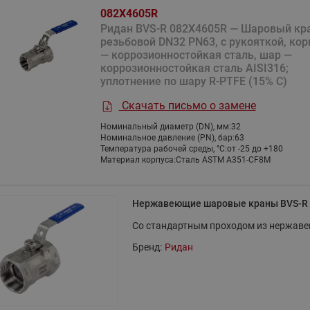
Насосы циркуляционные с
Насосные станции Water
комбинированные
082X4605R
мокрым ротором RW Ридан
тип CW и PW
Ридан BVS-R 082X4605R — Шаровый кр
Клапаны и электроприводы
резьбовой DN32 PN63, с рукояткой, кор
Насосы одноступенчатые
Насосные станции Water
для автоматизации местных
— коррозионностойкая сталь, шар —
вертикальные ин-лайн RV
тип FS
вентиляционных установок
коррозионностойкая сталь AISI316;
Ридан
Насосные станции Water
уплотнение по шару R-PTFE (15% C)
Аксессуары для регулирующих
Насосы вертикальные
тип PM
клапанов
Скачать письмо о замене
многоступенчатые RMV Ридан
Показать все
Дренажная насосная ста
Номинальный диаметр (DN), мм:
32
Показать все
Насосы горизонтальные
Номинальное давление (PN), бар:
63
Узел учета огнетушащего
Температура рабочей среды, °С:
от -25 до +180
многоступенчатые RMHI Ридан
вещества
Материал корпуса:
Сталь ASTM A351-CF8M
Насосы циркуляционные с
Блочные холодильные
Коллекторы и
мокрым ротором и
узлы
распределительные 
электронным регулированием
Нержавеющие шаровые краны BVS-R
Стандартные блочные
Шкаф с индивидуальным
RWE Ридан
Со стандартным проходом из нержавею
холодильные узлы Ридан
ввода ШКСО-1 Ридан
Насосы погружные дренажные
Бренд:
Ридан
Узлы распределительные
RD Ридан
этажные для систем
водоснабжения WDU.3R
Узлы распределительные