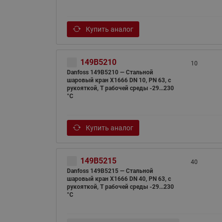
Купить аналог
149B5210
10
Danfoss 149B5210 — Стальной
шаровый кран X1666 DN 10, PN 63, с
рукояткой, T рабочей среды -29...230
°С
Купить аналог
149B5215
40
Danfoss 149B5215 — Стальной
шаровый кран X1666 DN 40, PN 63, с
рукояткой, T рабочей среды -29...230
°С