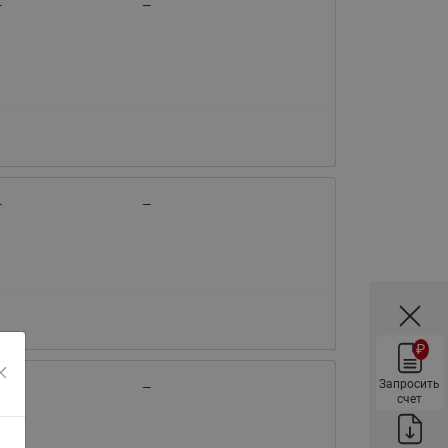
—
—
ы
Нержавеющие краны шаровые
запорные Ридан
Затворы дисковые Ридан
Латунные обратные клапаны
Ридан
Чугунные обратные клапаны/
затворы Ридан
—
—
Нержавеющие обратные
клапаны Ридан
Фильтры сетчатые Ридан ФСФ
Балансировочные клапаны для
наружных систем
₽
Сильфонные компенсаторы
для наружных систем
Запросить
—
—
счет
Фильтры сетчатые Ридан ФСФ
для наружных систем