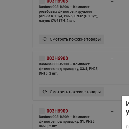
003H6906
—
Danfoss 003H6906 — Комплект
резьбовых фитингов, наружняя
резьба R 1 1/4, PN25, DN32 (G 1 1/2),
латунь CW617N, 2 шт.
Смотреть похожие товары
ВСЯ ПРОДУКЦИЯ
003H6908
—
Danfoss 003H6908 — Комплект
фитингов под приварку, G3/4, PN25,
DN15, 2 шт.
Смотреть похожие товары
003H6909
—
Danfoss 003H6909 — Комплект
фитингов под приварку, G1, PN25,
DN20, 2 шт.
П