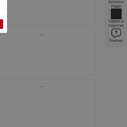
Каталоги
Латунные фильтры сетчатые
Ридан
Ридан (код 065B83xxR)
Нержавеющие фильтры
Сервис и
гарантия
сетчатые Ридан
—
—
Воздухоотводчики Airvent-R
Помощь
(Вентиляция) Ридан (код
06583xxR)
Компенсаторы осевые
сильфонные Ридан
Регуляторы давления Ридан
Клапаны редукционные Ридан
—
—
Гибкие вставки
Предохранительные клапаны
RSV
Латунные краны шаровые
запорные Ридан (код