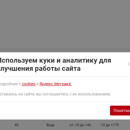
ходовыми клапанами
Преобразователь частот
Ридан RF-101
Узлы холодоснабжения с 3-
ходовыми клапанами
Узлы теплоснабжения с
комбинированным клапаном
AQT(F)-R
Используем куки и аналитику для
улучшения работы сайта
одробнее о
cookies
и
Яндекс.Метрике.
ставаясь на сайте, вы соглашаетесь с их использованием.
ный
Номинальное
Температура
Температура
N),
давление
Рабочая
окружающей
рабочей
(PN), бар
среда
среды, °С
среды, °С
Понятно
40
Вода
от -10 до +40
-10 до +175