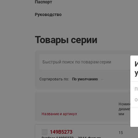
Паспорт
Руководство
Товары серии
ВСЯ ПРОДУКЦИЯ
Сортировать по:
По умолчанию
П
О
Номиналь
диаметр (D
Название и артикул
мм
149B5273
15