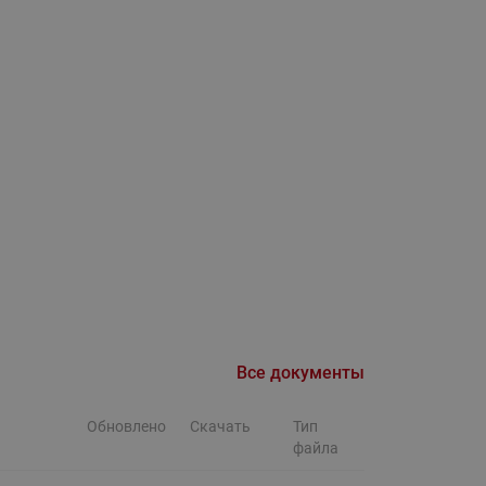
Ридан
ления
С
ые
Трубопроводная арматура
Стальные краны запорно-
регулирующие Ридан
нкты
ра
Стальные краны шаровые
запорные Ридан
Привод электрический АМВ
для шаровых кранов RJIP
Premium (Премиум)
Показать все
Краны шаровые чугунные
Все документы
Ридан
тоты
Обновлено
Скачать
Тип
Латунные краны шаровые
ы
файла
запорные Ридан (код
065B83xxR)