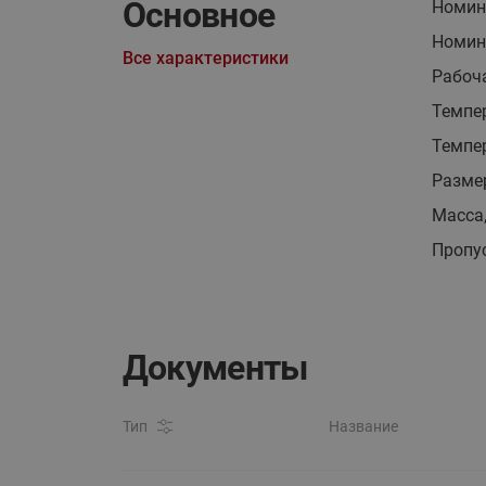
Основное
Номин
Номина
Все характеристики
Рабоч
Темпе
Темпер
Размер
Масса,
Пропус
Документы
Тип
Название