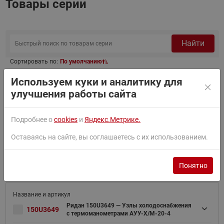
Товары серии
Найти
Сортировать по:
По умолчанию
Используем куки и аналитику для
Фильтр
улучшения работы сайта
Подробнее о
cookies
и
Яндекс.Метрике.
Ридан 150U3648 — Узлы холодоснабжения
150U3648
с термоманометрами АУУ-Х/М-20-2,5
Оставаясь на сайте, вы соглашаетесь с их использованием.
В корзину
₽
92 677.35
Заказная позиция
Понятно
Ридан 150U3649 — Узлы холодоснабжения
150U3649
с термоманометрами АУУ-Х/М-20-4