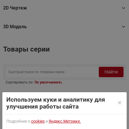
2D Чертеж
3D Модель
Товары серии
Найти
Сортировать по:
По умолчанию
Фильтр
Используем куки и аналитику для
улучшения работы сайта
Ридан 171R4224 — Полугерметичный
171R4224
Подробнее о
cookies
и
Яндекс.Метрике.
поршневой компрессор R2D4E4B