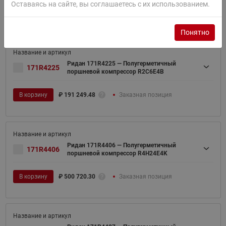
Оставаясь на сайте, вы соглашаетесь с их использованием.
В корзину
₽
188 373.54
Заказная позиция
Понятно
Ридан 171R4225 — Полугерметичный
171R4225
поршневой компрессор R2C6E4B
В корзину
₽
191 249.48
Заказная позиция
Ридан 171R4406 — Полугерметичный
171R4406
поршневой компрессор R4H24E4K
В корзину
₽
500 720.30
Заказная позиция