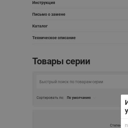
Инструкция
Письмо о замене
Каталог
Техническое описание
Товары серии
Сортировать по:
По умолчанию
Степень
П