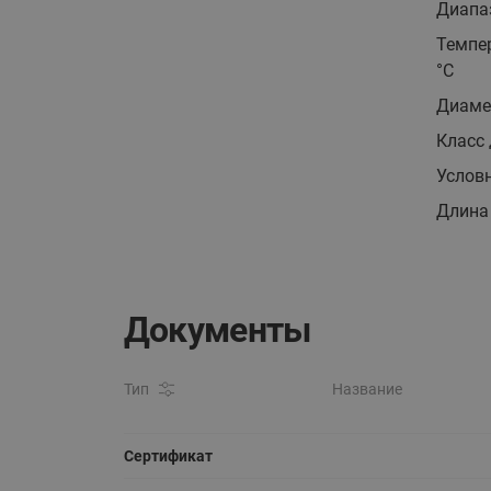
Диапаз
Темпе
°С
Диаме
Класс 
Условн
Длина
Документы
Тип
Название
Сертификат