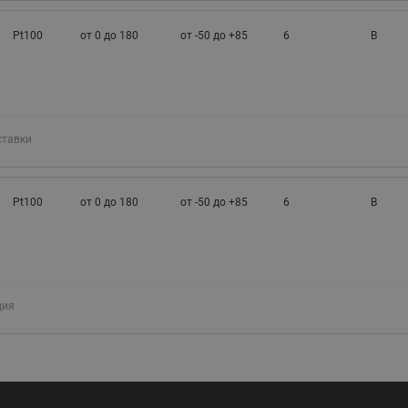
Pt100
от 0 до 180
от -50 до +85
6
B
ставки
Pt100
от 0 до 180
от -50 до +85
6
B
ция