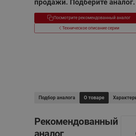
продажи. Подберите аналог.
Электрообогрев
Системы водоснабжения
Посмотрите рекомендованный аналог
Техническое описание серии
Подбор аналога
О товаре
Характер
Рекомендованный
аналог