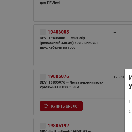
для DEVIcell
19406008
—
DEVI 19406008 — Relief clip
(рельефный зажим) крепление для
двух кабелей на трос
ВСЯ ПРОДУКЦИЯ
19805076
+75 °С
DEVI 19805076 — Лента алюминиевая
крепежная 0.038 * 50 м
П
Купить аналог
О
19805192
—
DEVIclip Roofhook 19805192 —