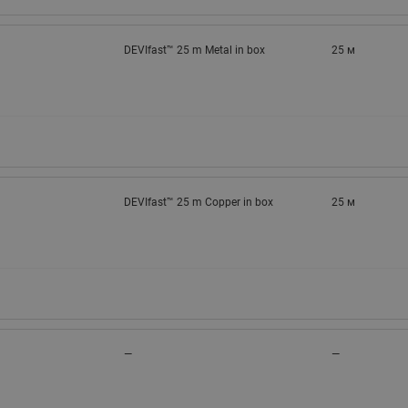
DEVIfast™ 25 m Metal in box
25 м
DEVIfast™ 25 m Copper in box
25 м
—
—