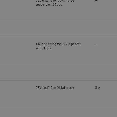
Cable fixing for down - pipe
—
suspension 25 pcs
1in Pipe fitting for DEVIpipeheat
—
with plug R
DEVIfast™ 5 m Metal in box
5 м