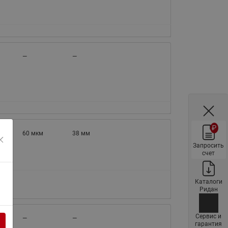
ы
Нержавеющие краны шаровые
запорные Ридан
Затворы дисковые Ридан
Латунные обратные клапаны
—
—
Ридан
Чугунные обратные клапаны/
затворы Ридан
Нержавеющие обратные
клапаны Ридан
₽
60 мкм
38 мм
Фильтры сетчатые Ридан ФСФ
Запросить
счет
Балансировочные клапаны для
наружных систем
Сильфонные компенсаторы
Каталоги
Ридан
для наружных систем
Фильтры сетчатые Ридан ФСФ
Сервис и
—
—
для наружных систем
гарантия