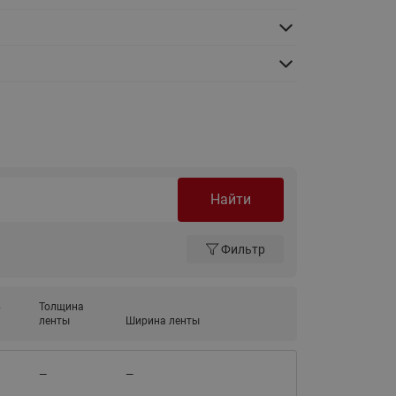
Ридан
ления
С
ые
Трубопроводная арматура
Стальные краны запорно-
регулирующие Ридан
нкты
ра
Стальные краны шаровые
запорные Ридан
Найти
Привод электрический АМВ
для шаровых кранов RJIP
Фильтр
Premium (Премиум)
Показать все
Краны шаровые чугунные
в
Толщина
Ридан
ленты
Ширина ленты
тоты
Латунные краны шаровые
ы
запорные Ридан (код
—
—
065B83xxR)