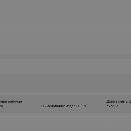
этажные для систем отоп
TDU-R Ридан
Показать все
Квартирные станции ШК
Ридан
Учёт тепловой энергии
Чиллеры (холодильн
Коллекторы
машины)
Квартирные приборы учёта
распределительные
Чиллеры с воздушным
Распределители INDIV
Квартирные тепловые пу
охлаждением конденсато
MyFlat
Коммерческий (Общедомовой)
серии RCH
учет тепловой энергии
Показать все
Автоматизированная система
учета энергоресурсов
ная рабочая
Длина ленты 
ра
Наименование изделия (EN)
рулоне
Узлы регулирования
Преобразователи час
приточных установок
Преобразователь частот
—
—
Ридан RF-51
Узлы теплоснабжения с 3-