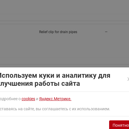
ходовыми клапанами
Преобразователь частот
Ридан RF-101
Узлы холодоснабжения с 3-
ходовыми клапанами
Узлы теплоснабжения с
Relief clip for drain pipes
—
комбинированным клапаном
AQT(F)-R
Используем куки и аналитику для
Tape aluminium 38 mm x 50 m
50 м
улучшения работы сайта
одробнее о
cookies
и
Яндекс.Метрике.
ставаясь на сайте, вы соглашаетесь с их использованием.
DEVIclip™ roofhook 25 pcs,
—
Понятно
installation kit