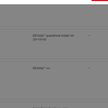
DEVIclip™ guardhook Install. kit
—
20+10+30
DEVIclip™ c-c
—