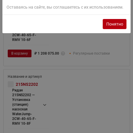
215NS2200
Ридан
Оставаясь на сайте, вы соглашаетесь с их использованием.
215NS2200 —
Установка
(станция)
Понятно
насосная
WaterJump-
2CW-40-65-F-
RMV 10-6F
В корзину
₽
1 208 075.00
Регулярные поставки
215NS2202
Ридан
215NS2202 —
Установка
(станция)
насосная
WaterJump-
2CW-40-65-F-
RMV 10-8F