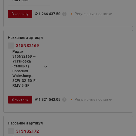
В корзину
₽
1 266 437.50
Регулярные поставки
315NS2169
Ридан
315NS2169 —
Установка
(станция)
насосная
WaterJump-
3CW-32-50-F-
RMV 5-8F
В корзину
₽
1 321 542.05
Регулярные поставки
315NS2172