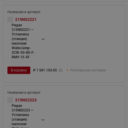
215NS2221
Ридан
215NS2221 —
Установка
(станция)
насосная
WaterJump-
2CW-50-80-F-
RMV 15-5F
В корзину
₽
1 581 154.55
Регулярные поставки
215NS2223
Ридан
215NS2223 —
Установка
(станция)
насосная