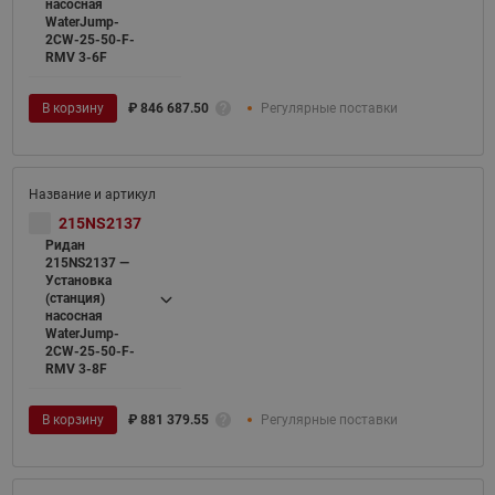
насосная
WaterJump-
2CW-25-50-F-
RMV 3-6F
В корзину
₽
846 687.50
Регулярные поставки
215NS2137
Ридан
215NS2137 —
Установка
(станция)
насосная
WaterJump-
2CW-25-50-F-
RMV 3-8F
В корзину
₽
881 379.55
Регулярные поставки