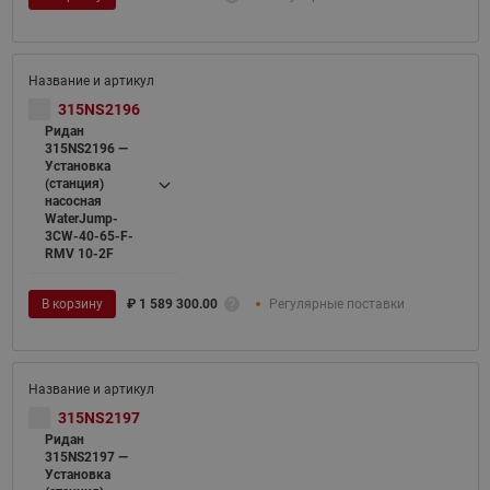
315NS2196
Ридан
315NS2196 —
Установка
(станция)
насосная
WaterJump-
3CW-40-65-F-
RMV 10-2F
В корзину
₽
1 589 300.00
Регулярные поставки
315NS2197
Ридан
315NS2197 —
Установка