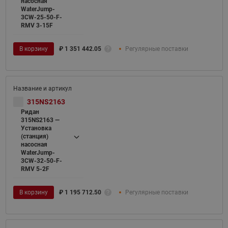
насосная
WaterJump-
3CW-25-50-F-
RMV 3-15F
В корзину
₽
1 351 442.05
Регулярные поставки
315NS2163
Ридан
315NS2163 —
Установка
(станция)
насосная
WaterJump-
3CW-32-50-F-
RMV 5-2F
В корзину
₽
1 195 712.50
Регулярные поставки