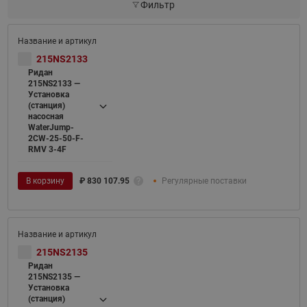
Фильтр
215NS2133
Ридан
215NS2133 —
Установка
(станция)
насосная
WaterJump-
2CW-25-50-F-
RMV 3-4F
В корзину
₽
830 107.95
Регулярные поставки
215NS2135
Ридан
215NS2135 —
Установка
(станция)