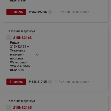
RMV 3-15F
В корзину
₽
952 392.05
Регулярные поставки
215NS2163
Ридан
215NS2163 —
Установка
(станция)
насосная
WaterJump-
2CW-32-50-F-
RMV 5-3F
В корзину
₽
848 317.05
Регулярные поставки
215NS2165