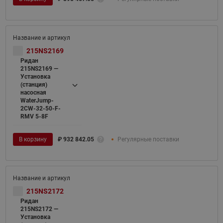
215NS2169
Ридан
215NS2169 —
Установка
(станция)
насосная
WaterJump-
2CW-32-50-F-
RMV 5-8F
В корзину
₽
932 842.05
Регулярные поставки
215NS2172
Ридан
215NS2172 —
Установка