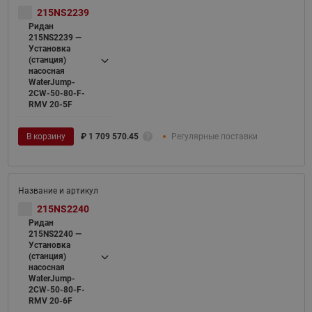
215NS2239
Ридан
215NS2239 —
Установка
(станция)
насосная
WaterJump-
2CW-50-80-F-
RMV 20-5F
В корзину
₽
1 709 570.45
Регулярные поставки
215NS2240
Ридан
215NS2240 —
Установка
(станция)
насосная
WaterJump-
2CW-50-80-F-
RMV 20-6F