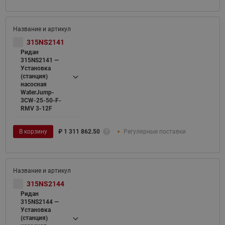
315NS2141
Ридан
315NS2141 —
Установка
(станция)
насосная
WaterJump-
3CW-25-50-F-
RMV 3-12F
В корзину
₽
1 311 862.50
Регулярные поставки
315NS2144
Ридан
315NS2144 —
Установка
(станция)