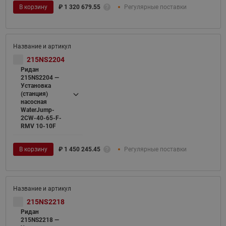
В корзину
₽
1 320 679.55
Регулярные поставки
215NS2204
Ридан
215NS2204 —
Установка
(станция)
насосная
WaterJump-
2CW-40-65-F-
RMV 10-10F
В корзину
₽
1 450 245.45
Регулярные поставки
215NS2218
Ридан
215NS2218 —