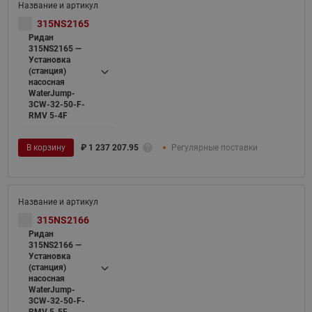
315NS2165
Ридан
315NS2165 —
Установка
(станция)
насосная
WaterJump-
3CW-32-50-F-
RMV 5-4F
В корзину
₽
1 237 207.95
Регулярные поставки
315NS2166
Ридан
315NS2166 —
Установка
(станция)
насосная
WaterJump-
3CW-32-50-F-
RMV 5-5F