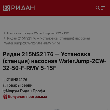
Насосные станции WaterJump тип CW и PW
Ридан 215NS2176 — Установка (станция) насосная
WaterJump-2CW-32-50-F-RMV 5-15F
Ридан 215NS2176 — Установка
(станция) насосная WaterJump-2CW-
32-50-F-RMV 5-15F
215NS2176
Товары серии
Форум Ридан Профи
Бонусная программа