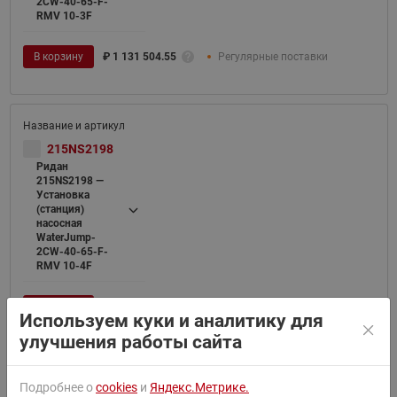
2CW-40-65-F-
RMV 10-3F
В корзину
₽
1 131 504.55
Регулярные поставки
215NS2198
Ридан
215NS2198 —
Установка
(станция)
насосная
WaterJump-
2CW-40-65-F-
RMV 10-4F
В корзину
₽
1 168 400.00
Регулярные поставки
Используем куки и аналитику для
улучшения работы сайта
Подробнее о
cookies
и
Яндекс.Метрике.