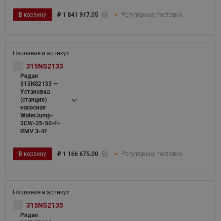
В корзину
₽
1 841 917.05
Регулярные поставки
315NS2133
Ридан
315NS2133 —
Установка
(станция)
насосная
WaterJump-
3CW-25-50-F-
RMV 3-4F
В корзину
₽
1 166 675.00
Регулярные поставки
315NS2135
Ридан