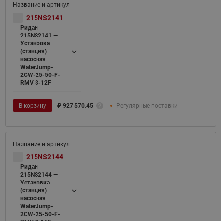
215NS2141
Ридан
215NS2141 —
Установка
(станция)
насосная
WaterJump-
2CW-25-50-F-
RMV 3-12F
В корзину
₽
927 570.45
Регулярные поставки
215NS2144
Ридан
215NS2144 —
Установка
(станция)
насосная
WaterJump-
2CW-25-50-F-