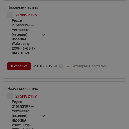
215NS2196
Ридан
215NS2196 —
Установка
(станция)
насосная
WaterJump-
2CW-40-65-F-
RMV 10-2F
В корзину
₽
1 106 012.50
Регулярные поставки
215NS2197
Ридан
215NS2197 —
Установка
(станция)
насосная
WaterJump-