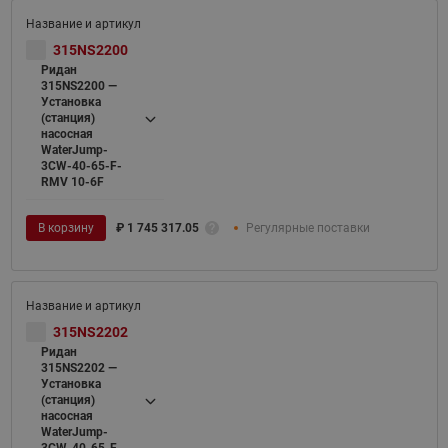
315NS2200
Ридан
315NS2200 —
Установка
(станция)
насосная
WaterJump-
3CW-40-65-F-
RMV 10-6F
В корзину
₽
1 745 317.05
Регулярные поставки
315NS2202
Ридан
315NS2202 —
Установка
(станция)
насосная
WaterJump-
3CW-40-65-F-