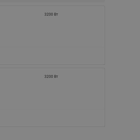
065B82xxR)
Латунные фильтры сетчатые
3200 Вт
Ридан (код 065B82xxR)
Воздухоотводчики Airvent-R
Ридан (код 06582xxR)
3200 Вт