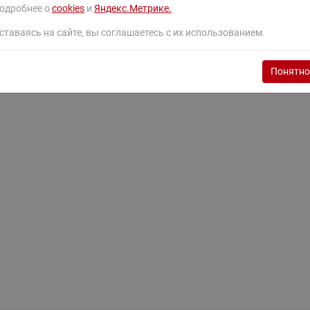
ходовыми клапанами
одробнее о
cookies
и
Яндекс.Метрике.
Преобразователь частот
Ридан RF-101
Узлы холодоснабжения с 3-
ставаясь на сайте, вы соглашаетесь с их использованием.
ходовыми клапанами
Узлы теплоснабжения с
Понятно
комбинированным клапаном
AQT(F)-R