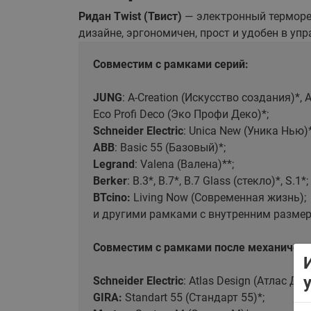
Ридан Twist (Твист)
— электронный терморе
дизайне, эргономичен, прост и удобен в уп
Совместим с рамками серий:
JUNG
: A-Creation (Искусство создания)*, A
Eco Profi Deco (Эко Профи Деко)*;
Schneider Electric
: Unica New (Уника Нью)*
ABB
: Basic 55 (Базовый)*;
Legrand
: Valena (Валена)**;
Berker
: B.3*, B.7*, B.7 Glass (стекло)*, S.1*;
BTcino:
Living Now (Современная жизнь);
и другими рамками с внутренним разме
Совместим с рамками после механическ
Schneider Electric
: Atlas Design (Атлас Диз
GIRA:
Standart 55 (Стандарт 55)*;