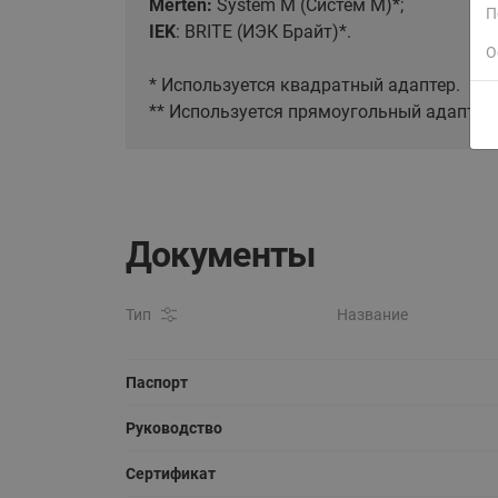
Merten:
System M (Систем М)*;
П
IEK
: BRITE (ИЭК Брайт)* .
О
* Используется квадратный адаптер.
** Используется прямоугольный адаптер
ВСЯ ПРОДУКЦИЯ
Документы
Тип
Название
Паспорт
Руководство
Сертификат