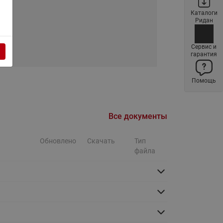
ы
Нержавеющие краны шаровые
Каталоги
Ридан
запорные Ридан
Затворы дисковые Ридан
Сервис и
Латунные обратные клапаны
гарантия
Ридан
Чугунные обратные клапаны/
Помощь
затворы Ридан
Нержавеющие обратные
Все документы
клапаны Ридан
Фильтры сетчатые Ридан ФСФ
Обновлено
Скачать
Тип
Балансировочные клапаны для
файла
наружных систем
Сильфонные компенсаторы
для наружных систем
Фильтры сетчатые Ридан ФСФ
для наружных систем