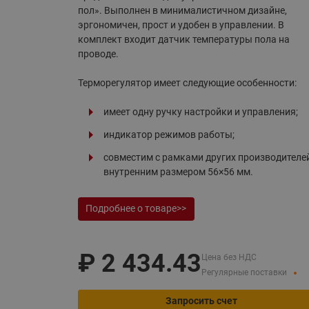
пол». Выполнен в минималистичном дизайне,
Системы водоснабжения
эргономичен, прост и удобен в управлении. В
комплект входит датчик температуры пола на
проводе.
Терморегулятор имеет следующие особенности:
имеет одну ручку настройки и управления;
индикатор режимов работы;
совместим с рамками других производителей
внутренним размером 56×56 мм.
Подробнее о товаре>>
₽
2 434.43
Цена без НДС
Регулярные поставки
Запросить счет