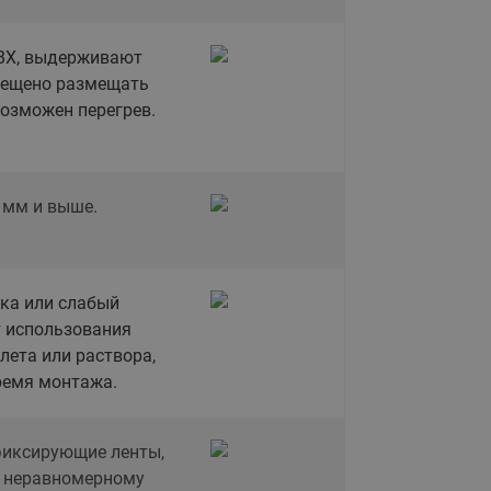
Ридан
ления
ВХ, выдерживают
прещено размещать
С
возможен перегрев.
ые
Трубопроводная арматура
Стальные краны запорно-
регулирующие Ридан
нкты
 мм и выше.
ра
Стальные краны шаровые
запорные Ридан
Привод электрический АМВ
тка или слабый
для шаровых кранов RJIP
т использования
Premium (Премиум)
лета или раствора,
Показать все
Краны шаровые чугунные
ремя монтажа.
Ридан
тоты
Латунные краны шаровые
ы
фиксирующие ленты,
запорные Ридан (код
к неравномерному
065B83xxR)