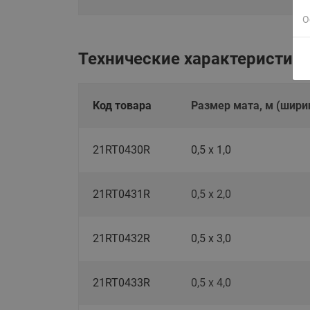
О
Технические характеристики
Код товара
Размер мата, м (шири
21RT0430R
0,5 х 1,0
21RT0431R
0,5 х 2,0
21RT0432R
0,5 х 3,0
21RT0433R
0,5 х 4,0