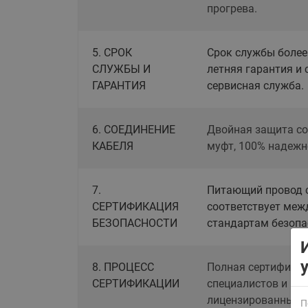
прогрева.
5. СРОК
Срок службы более 
СЛУЖБЫ И
летняя гарантия и 
ГАРАНТИЯ
сервисная служба.
ВСЯ ПРОДУКЦИЯ
6. СОЕДИНЕНИЕ
Двойная защита с
КАБЕЛЯ
муфт, 100% надежн
7.
Питающий провод с
СЕРТИФИКАЦИЯ
соответствует ме
БЕЗОПАСНОСТИ
стандартам безопа
8. ПРОЦЕСС
Полная сертификац
СЕРТИФИКАЦИИ
специалистов и ис
лицензированных л
П