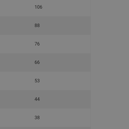
065B82xxR)
106
Латунные фильтры сетчатые
Ридан (код 065B82xxR)
88
Воздухоотводчики Airvent-R
Ридан (код 06582xxR)
76
66
53
44
38