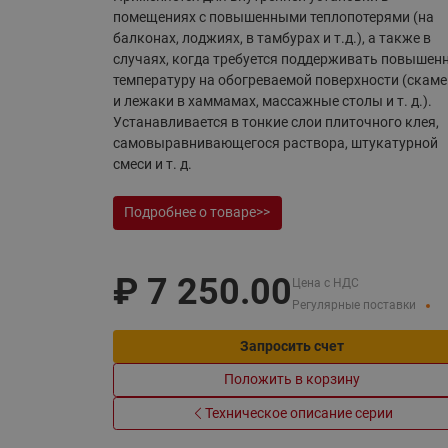
Электрообогрев
помещениях с повышенными теплопотерями (на
Системы водоснабжения
балконах, лоджиях, в тамбурах и т.д.), а также в
случаях, когда требуется поддерживать повышен
температуру на обогреваемой поверхности (скам
и лежаки в хаммамах, массажные столы и т. д.).
Устанавливается в тонкие слои плиточного клея,
самовыравнивающегося раствора, штукатурной
смеси и т. д.
Подробнее о товаре>>
₽
7 250.00
Цена с НДС
Регулярные поставки
Запросить счет
Положить в корзину
Техническое описание серии