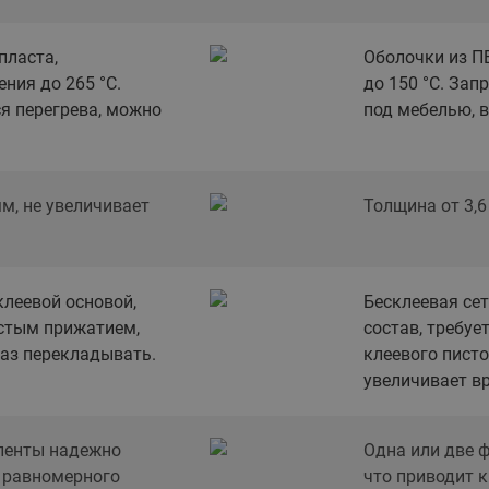
этажные для систем отоп
TDU-R Ридан
пласта,
Оболочки из П
Показать все
ния до 265 °С.
до 150 °С. За
Квартирные станции ШК
ся перегрева, можно
Ридан
под мебелью, 
Учёт тепловой энергии
Чиллеры (холодильн
Коллекторы
машины)
Квартирные приборы учёта
распределительные
Чиллеры с воздушным
Распределители INDIV
Квартирные тепловые пу
мм, не увеличивает
Толщина от 3,6
охлаждением конденсато
MyFlat
Коммерческий (Общедомовой)
серии RCH
учет тепловой энергии
Показать все
клеевой основой,
Бесклеевая се
Автоматизированная система
учета энергоресурсов
стым прижатием,
состав, требуе
аз перекладывать.
клеевого писто
увеличивает в
Узлы регулирования
Преобразователи час
приточных установок
ленты надежно
Преобразователь частот
Одна или две 
Ридан RF-51
 равномерного
Узлы теплоснабжения с 3-
что приводит 