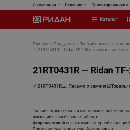
О компании
Решения
Проектировщикам
Ридан сегодня
Применения и решения
Личный кабинет
Каталог
Стандарты качества
Реализованные проекты
Программы для 
Тепловой пункт
Карьера
Тепловая автоматика
Каталоги и посо
Тепловая автоматика
Главная
Продукция
Теплый пол и снеготаяние
21RT0431R — Ridan TF-200 нагревательный мат 20
Автоматизация
Новости
Холодильная техника
Чертежи и BIM (
Холодильная техника
Отопление
Контакты
Приводная техника
Обучающая пла
Приводная техника
21RT0431R — Ridan TF-
Водоснабжение
Промышленная автоматика
Промышленная автоматика
Холодильная техника
21RT0431R
Письмо о замене
Товары 
Теплый пол и снеготаяние
Кондиционирование и тепло-
холодоснабжение
Теплообменное оборудование
Тонкий нагревательный мат повышенной мощност
Насосы
Насосное оборудование
имеющий в своей основе кабель с
фторопластовой
высокотемпературной изоляцией
Переподбор оборудования
Коттеджная автоматика
Применяется для внутренней установки в