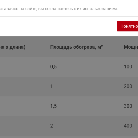
ставаясь на сайте, вы соглашаетесь с их использованием.
 Ridan TF-200
Понятно
на х длина)
Площадь обогрева, м²
Мощно
0,5
100
1
200
1,5
300
2
400