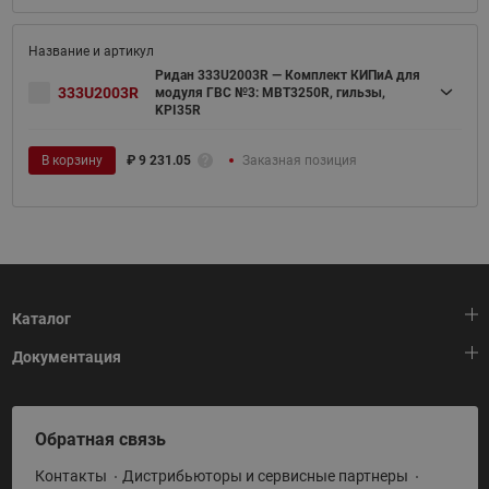
Ридан 333U2003R — Комплект КИПиА для
333U2003R
модуля ГВС №3: MBT3250R, гильзы,
KPI35R
В корзину
₽
9 231.05
Заказная позиция
Каталог
Документация
Тепловая автоматика
Холодильная техника
HeatPlatform (Тепловая платформа)
Обратная связь
Приводная техника
Полезные программы и инструменты
Контакты
Дистрибьюторы и сервисные партнеры
Промышленная автоматика
Условия поставки