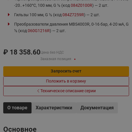
-20..+160°С, 100 мм, G ½ (код
084Z0100R
) — 2 шт.
Гильзы 100 мм, G ½ (код
084Z7259R
) — 2 шт.
Преобразователи давления MBS4003R, 0-16 бар, 4-20 мА, G
½ (код
060G1216R
) — 2 шт.
₽
18 358.60
Цена без НДС
Заказная позиция
Запросить счет
Положить в корзину
Техническое описание серии
О товаре
Характеристики
Документация
Основное