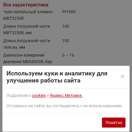
Все характеристики
Чувствительный элемент
Pt1000
MBT3250R
Длина погружной части
100
MBT3250R, мм
Длина погружной части
100
гильзы, мм
Диапазон измерения
0 — 16
давления MBS4003R, бар
Диапазон настройки уставки
-
Используем куки и аналитику для
реле, бар
улучшения работы сайта
Технологическое
-
присоединение реле
Подробнее о
cookies
и
Яндекс.Метрике.
Оставаясь на сайте, вы соглашаетесь с их использованием.
Документы
Все документы
Понятно
Фильтры