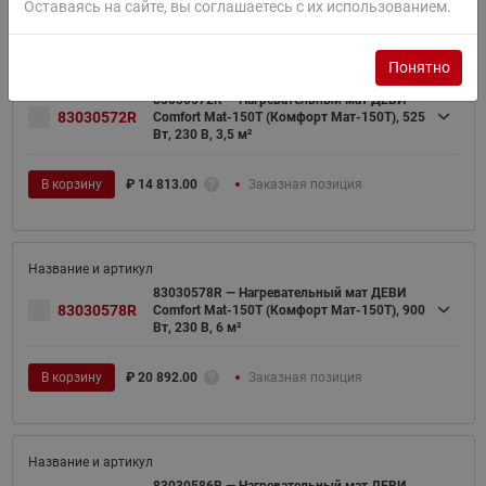
Оставаясь на сайте, вы соглашаетесь с их использованием.
Понятно
83030572R — Нагревательный мат ДЕВИ
83030572R
Comfort Mat-150T (Комфорт Мат-150Т), 525
Вт, 230 В, 3,5 м²
В корзину
₽
14 813.00
Заказная позиция
83030578R — Нагревательный мат ДЕВИ
83030578R
Comfort Mat-150T (Комфорт Мат-150Т), 900
Вт, 230 В, 6 м²
В корзину
₽
20 892.00
Заказная позиция
83030586R — Нагревательный мат ДЕВИ