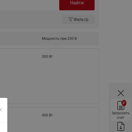
Найти
ы
Нержавеющие краны шаровые
запорные Ридан
Фильтр
Затворы дисковые Ридан
Латунные обратные клапаны
Ридан
Мощность при 230 В
Чугунные обратные клапаны/
затворы Ридан
300 Вт
Нержавеющие обратные
клапаны Ридан
Фильтры сетчатые Ридан ФСФ
Балансировочные клапаны для
наружных систем
₽
Сильфонные компенсаторы
для наружных систем
Запросить
400 Вт
счет
Фильтры сетчатые Ридан ФСФ
для наружных систем