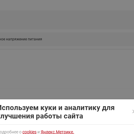
ходовыми клапанами
Преобразователь частот
Ридан RF-101
Узлы холодоснабжения с 3-
ходовыми клапанами
Узлы теплоснабжения с
комбинированным клапаном
ое напряжение питания
AQT(F)-R
Используем куки и аналитику для
улучшения работы сайта
одробнее о
cookies
и
Яндекс.Метрике.