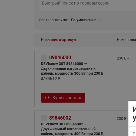
Сортировать по:
По умолчанию
Название и артикул
Номинальн
ВСЯ ПРОДУКЦИЯ
89846000
230 В ~
DEVIsnow 30Т 89846000 —
Двухжильный нагревательный
кабель, мощность 300 Вт при 230 В,
длина 10 м
Купить аналог
89846002
230 В ~
DEVIsnow 30Т 89846002 —
Двухжильный нагревательный
П
кабель, мощность 400 Вт при 230 В,