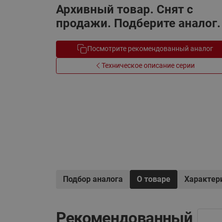
Архивный товар. Снят с
Электрообогрев
Системы водоснабжения
продажи. Подберите аналог.
Посмотрите рекомендованный аналог
Техническое описание серии
Подбор аналога
О товаре
Характер
Рекомендованный