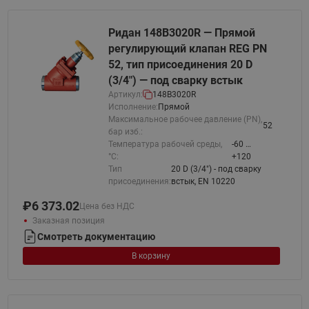
Ридан 148B3020R — Прямой
регулирующий клапан REG PN
52, тип присоединения 20 D
(3/4") — под сварку встык
Артикул:
148B3020R
Исполнение:
Прямой
Максимальное рабочее давление (PN),
52
бар изб.:
Температура рабочей среды,
-60 …
°С:
+120
Тип
20 D (3/4") - под сварку
присоединения:
встык, EN 10220
₽
6 373.02
Цена без НДС
Заказная позиция
Смотреть документацию
В корзину