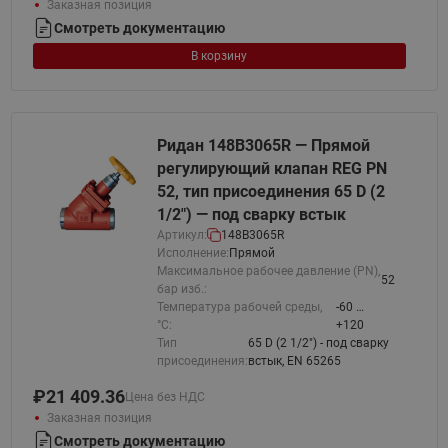
Заказная позиция
Смотреть документацию
В корзину
Ридан 148B3065R — Прямой
регулирующий клапан REG PN
52, тип присоединения 65 D (2
1/2") — под сварку встык
Артикул:
148B3065R
Исполнение:
Прямой
Максимальное рабочее давление (PN),
52
бар изб.:
Температура рабочей среды,
-60 …
°С:
+120
Тип
65 D (2 1/2") - под сварку
присоединения:
встык, EN 65265
₽
21 409.36
Цена без НДС
Заказная позиция
Смотреть документацию