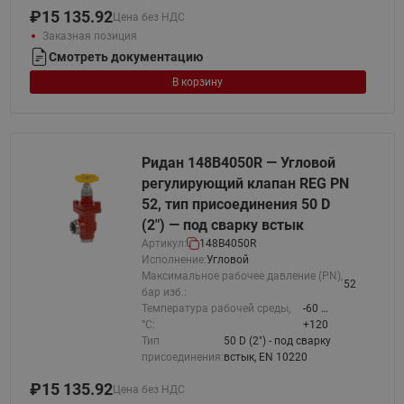
₽
15 135.92
Цена без НДС
Заказная позиция
Смотреть документацию
В корзину
Ридан 148B4050R — Угловой
регулирующий клапан REG PN
52, тип присоединения 50 D
(2") — под сварку встык
Артикул:
148B4050R
Исполнение:
Угловой
Максимальное рабочее давление (PN),
52
бар изб.:
Температура рабочей среды,
-60 …
°С:
+120
Тип
50 D (2") - под сварку
присоединения:
встык, EN 10220
₽
15 135.92
Цена без НДС