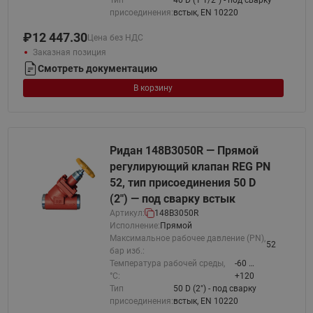
Тип
40 D (1 1/2") - под сварку
присоединения:
встык, EN 10220
₽
12 447.30
Цена без НДС
Заказная позиция
Смотреть документацию
В корзину
Ридан 148B3050R — Прямой
регулирующий клапан REG PN
52, тип присоединения 50 D
(2") — под сварку встык
Артикул:
148B3050R
Исполнение:
Прямой
Максимальное рабочее давление (PN),
52
бар изб.:
Температура рабочей среды,
-60 …
°С:
+120
Тип
50 D (2") - под сварку
присоединения:
встык, EN 10220