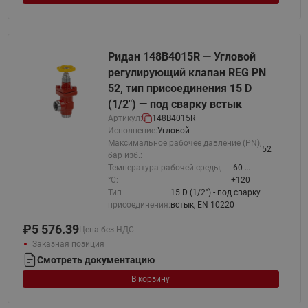
Ридан 148B4015R — Угловой
регулирующий клапан REG PN
52, тип присоединения 15 D
(1/2") — под сварку встык
Артикул:
148B4015R
Исполнение:
Угловой
Максимальное рабочее давление (PN),
52
бар изб.:
Температура рабочей среды,
-60 …
°С:
+120
Тип
15 D (1/2") - под сварку
присоединения:
встык, EN 10220
₽
5 576.39
Цена без НДС
Заказная позиция
Смотреть документацию
В корзину