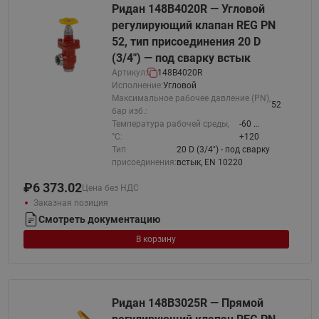
Ридан 148B4020R — Угловой
регулирующий клапан REG PN
52, тип присоединения 20 D
(3/4") — под сварку встык
Артикул:
148B4020R
Исполнение:
Угловой
Максимальное рабочее давление (PN),
52
бар изб.:
Температура рабочей среды,
-60 …
°С:
+120
Тип
20 D (3/4") - под сварку
присоединения:
встык, EN 10220
₽
6 373.02
Цена без НДС
Заказная позиция
Смотреть документацию
В корзину
Ридан 148B3025R — Прямой