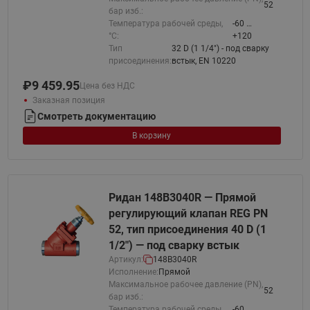
52
бар изб.:
Температура рабочей среды,
-60 …
°С:
+120
Тип
32 D (1 1/4") - под сварку
присоединения:
встык, EN 10220
₽
9 459.95
Цена без НДС
Заказная позиция
Смотреть документацию
В корзину
Ридан 148B3040R — Прямой
регулирующий клапан REG PN
52, тип присоединения 40 D (1
1/2") — под сварку встык
Артикул:
148B3040R
Исполнение:
Прямой
Максимальное рабочее давление (PN),
52
бар изб.:
Температура рабочей среды,
-60 …