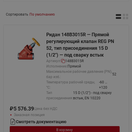
Сортировать
По умолчанию
Ридан 148B3015R — Прямой
регулирующий клапан REG PN
52, тип присоединения 15 D
(1/2") — под сварку встык
Артикул:
148B3015R
Исполнение:
Прямой
Максимальное рабочее давление (PN),
52
бар изб.:
Температура рабочей среды,
-60 …
°С:
+120
Тип
15 D (1/2") - под сварку
присоединения:
встык, EN 10220
₽
5 576.39
Цена без НДС
Заказная позиция
Смотреть документацию
В корзину