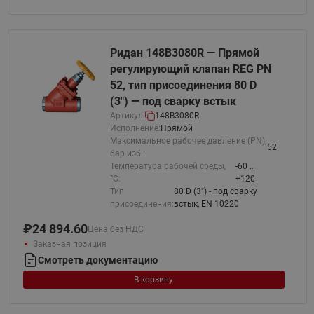
Ридан 148B3080R — Прямой
регулирующий клапан REG PN
52, тип присоединения 80 D
(3") — под сварку встык
Артикул:
148B3080R
Исполнение:
Прямой
Максимальное рабочее давление (PN),
52
бар изб.:
Температура рабочей среды,
-60 …
°С:
+120
Тип
80 D (3") - под сварку
присоединения:
встык, EN 10220
₽
24 894.60
Цена без НДС
Заказная позиция
Смотреть документацию
В корзину