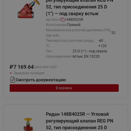
регулирующий клапан REG PN
52, тип присоединения 25 D
(1") — под сварку встык
Артикул:
148B3025R
Исполнение:
Прямой
Максимальное рабочее давление (PN),
52
бар изб.:
Температура рабочей среды,
-60 …
°С:
+120
Тип
25 D (1") - под сварку
присоединения:
встык, EN 10220
₽
7 169.64
Цена без НДС
Заказная позиция
Смотреть документацию
В корзину
Ридан 148B4025R — Угловой
регулирующий клапан REG PN
52, тип присоединения 25 D