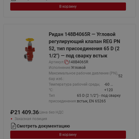
В корзину
Ридан 148B4065R — Угловой
регулирующий клапан REG PN
52, тип присоединения 65 D (2
1/2") — под сварку встык
Артикул:
148B4065R
Исполнение:
Угловой
Максимальное рабочее давление (PN),
52
бар изб.:
Температура рабочей среды,
-60 …
°С:
+120
Тип
65 D (2 1/2") - под сварку
присоединения:
встык, EN 65265
₽
21 409.36
Цена без НДС
Заказная позиция
Смотреть документацию
В корзину