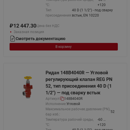
°С:
+120
Тип
40 D (1 1/2") - под сварку
присоединения:
встык, EN 10220
₽
12 447.30
Цена без НДС
Заказная позиция
Смотреть документацию
В корзину
Ридан 148B4040R — Угловой
регулирующий клапан REG PN
52, тип присоединения 40 D (1
1/2") — под сварку встык
Артикул:
148B4040R
Исполнение:
Угловой
Максимальное рабочее давление (PN),
52
бар изб.:
Температура рабочей среды,
-60 …
°С:
+120