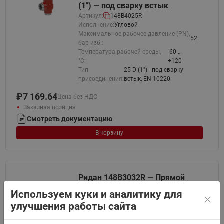
(1") — под сварку встык
Артикул:
148B4025R
Исполнение:
Угловой
Максимальное рабочее давление (PN),
52
бар изб.:
Температура рабочей среды,
-60 …
°С:
+120
Тип
25 D (1") - под сварку
присоединения:
встык, EN 10220
₽
7 169.64
Цена без НДС
Заказная позиция
Смотреть документацию
В корзину
Ридан 148B3032R — Прямой
регулирующий клапан REG PN
Используем куки и аналитику для
52, тип присоединения 32 D (1
улучшения работы сайта
1/4") — под сварку встык
Артикул:
148B3032R