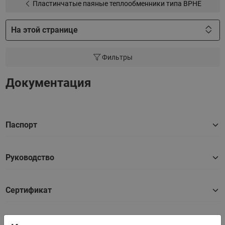
Пластинчатые паяные теплообменники типа BPHE
На этой странице
Фильтры
Документация
Паспорт
Руководство
Сертификат
2D Чертеж