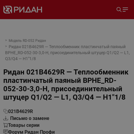
Модель RD-052 Ридан
Ридан 021B4629R — Теплообменник пластинчатый паяный
BPHE_RD-052-30-3,0-H, присоединительный штуцер Q1/Q2 — L1,
Q3/Q4 — H1"1/8
Ридан 021B4629R — Теплообменник
пластинчатый паяный BPHE_RD-
052-30-3,0-H, присоединительный
штуцер Q1/Q2 — L1, Q3/Q4 — H1"1/8
021B4629R
Письмо о замене
Товары серии
Форум Ридан Профи