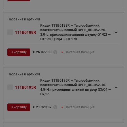
Ридан 111B0188R — Теплообменник
пластинчатый паяный BPHE_RD-052-20-
111B0188R
3,0-L, присоединительный штуцер Q1/Q2 —
H1''3/8, Q3/Q4 — H1''1/8
В корзину
₽
26 877.33
Заказная позиция
Ридан 111B0195R — Теплообменник
пластинчатый паяный BPHE_RD-052-10-
111B0195R
4,5-H, присоединительный штуцер Q3/Q4 —
H7/8“
В корзину
₽
21 929.07
Заказная позиция