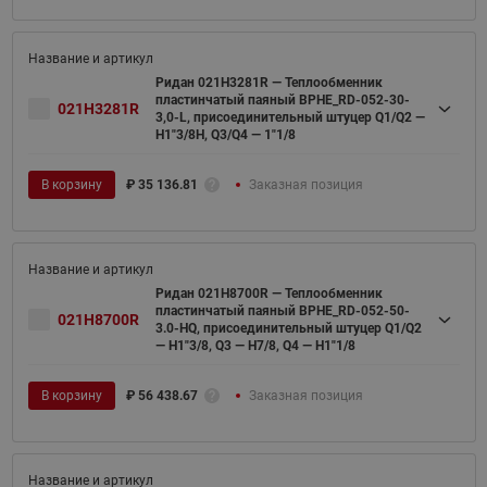
Ридан 021H3281R — Теплообменник
пластинчатый паяный BPHE_RD-052-30-
021H3281R
3,0-L, присоединительный штуцер Q1/Q2 —
H1"3/8H, Q3/Q4 — 1"1/8
В корзину
₽
35 136.81
Заказная позиция
Ридан 021H8700R — Теплообменник
пластинчатый паяный BPHE_RD-052-50-
021H8700R
3.0-HQ, присоединительный штуцер Q1/Q2
— H1"3/8, Q3 — H7/8, Q4 — H1"1/8
В корзину
₽
56 438.67
Заказная позиция