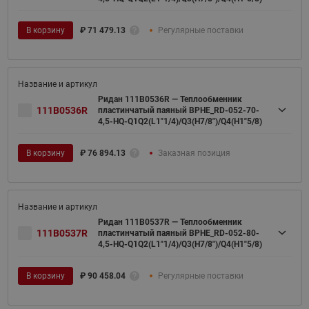
В корзину
₽
71 479.13
Регулярные поставки
Ридан 111B0536R — Теплообменник
111B0536R
пластинчатый паяный BPHE_RD-052-70-
4,5-HQ-Q1Q2(L1"1/4)/Q3(H7/8")/Q4(H1"5/8)
В корзину
₽
76 894.13
Заказная позиция
Ридан 111B0537R — Теплообменник
111B0537R
пластинчатый паяный BPHE_RD-052-80-
4,5-HQ-Q1Q2(L1"1/4)/Q3(H7/8")/Q4(H1"5/8)
В корзину
₽
90 458.04
Регулярные поставки