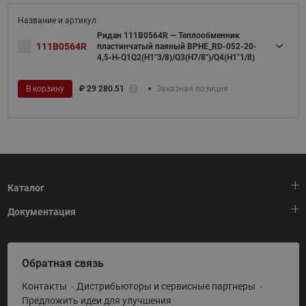
Ридан 111B0564R — Теплообменник
111B0564R
пластинчатый паяный BPHE_RD-052-20-
4,5-H-Q1Q2(H1"3/8)/Q3(H7/8")/Q4(H1"1/8)
В корзину
₽
29 280.51
Заказная позиция
Каталог
Документация
Тепловая автоматика
Холодильная техника
HeatPlatform (Тепловая платформа)
Обратная связь
Приводная техника
Полезные программы и инструменты
Контакты
Дистрибьюторы и сервисные партнеры
Промышленная автоматика
Условия поставки
Предложить идеи для улучшения