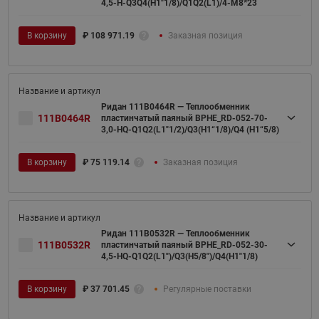
4,5-H-Q3Q4(H1"1/8)/Q1Q2(L1)/4-M8*23
В корзину
₽
108 971.19
Заказная позиция
Ридан 111B0464R — Теплообменник
111B0464R
пластинчатый паяный BPHE_RD-052-70-
3,0-HQ-Q1Q2(L1"1/2)/Q3(H1“1/8)/Q4 (H1“5/8)
В корзину
₽
75 119.14
Заказная позиция
Ридан 111B0532R — Теплообменник
111B0532R
пластинчатый паяный BPHE_RD-052-30-
4,5-HQ-Q1Q2(L1")/Q3(H5/8")/Q4(H1"1/8)
В корзину
₽
37 701.45
Регулярные поставки