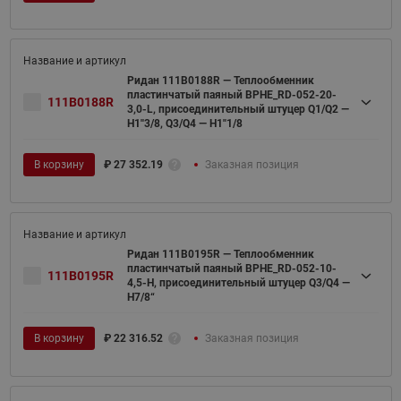
Ридан 111B0188R — Теплообменник
пластинчатый паяный BPHE_RD-052-20-
111B0188R
3,0-L, присоединительный штуцер Q1/Q2 —
H1''3/8, Q3/Q4 — H1''1/8
В корзину
₽
27 352.19
Заказная позиция
Ридан 111B0195R — Теплообменник
пластинчатый паяный BPHE_RD-052-10-
111B0195R
4,5-H, присоединительный штуцер Q3/Q4 —
H7/8“
В корзину
₽
22 316.52
Заказная позиция