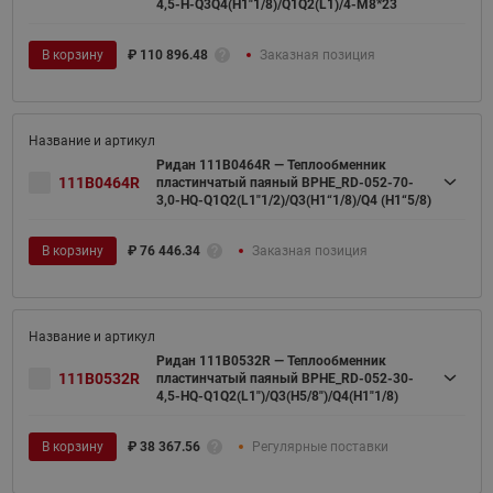
4,5-H-Q3Q4(H1"1/8)/Q1Q2(L1)/4-M8*23
В корзину
₽
110 896.48
Заказная позиция
Ридан 111B0464R — Теплообменник
111B0464R
пластинчатый паяный BPHE_RD-052-70-
3,0-HQ-Q1Q2(L1"1/2)/Q3(H1“1/8)/Q4 (H1“5/8)
В корзину
₽
76 446.34
Заказная позиция
Ридан 111B0532R — Теплообменник
111B0532R
пластинчатый паяный BPHE_RD-052-30-
4,5-HQ-Q1Q2(L1")/Q3(H5/8")/Q4(H1"1/8)
В корзину
₽
38 367.56
Регулярные поставки