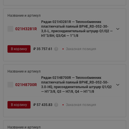
Ридан 021H3281R — Теплообменник
пластинчатый паяный BPHE_RD-052-30-
021H3281R
3,0-L, присоединительный штуцер Q1/Q2 —
H1"3/8H, Q3/Q4 — 1"1/8
В корзину
₽
35 757.61
Заказная позиция
Ридан 021H8700R — Теплообменник
пластинчатый паяный BPHE_RD-052-50-
021H8700R
3.0-HQ, присоединительный штуцер Q1/Q2
— H1"3/8, Q3 — H7/8, Q4 — H1"1/8
В корзину
₽
57 435.83
Заказная позиция