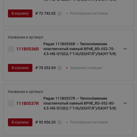
В корзину
₽
72 742.02
Регулярные поставки
Ридан 111B0536R — Теплообменник
111B0536R
пластинчатый паяный BPHE_RD-052-70-
4,5-HQ-Q1Q2(L1"1/4)/Q3(H7/8")/Q4(H1"5/8)
В корзину
₽
78 252.69
Заказная позиция
Ридан 111B0537R — Теплообменник
111B0537R
пластинчатый паяный BPHE_RD-052-80-
4,5-HQ-Q1Q2(L1"1/4)/Q3(H7/8")/Q4(H1"5/8)
В корзину
₽
92 056.25
Регулярные поставки