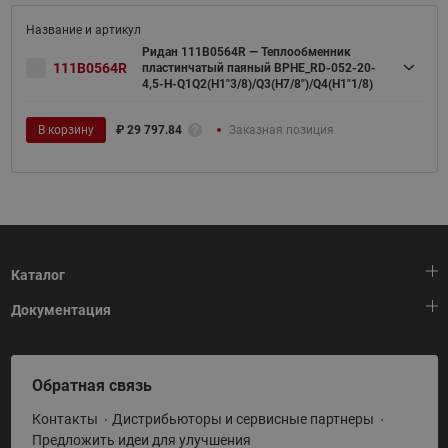
Ридан 111B0564R — Теплообменник
111B0564R
пластинчатый паяный BPHE_RD-052-20-
4,5-H-Q1Q2(H1"3/8)/Q3(H7/8")/Q4(H1"1/8)
В корзину
₽
29 797.84
Заказная позиция
Каталог
Документация
Тепловая автоматика
Холодильная техника
HeatPlatform (Тепловая платформа)
Обратная связь
Приводная техника
Полезные программы и инструменты
Контакты
Дистрибьюторы и сервисные партнеры
Промышленная автоматика
Условия поставки
Предложить идеи для улучшения