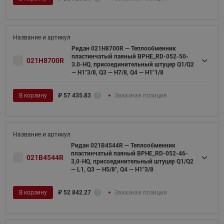
Ридан 021H8700R — Теплообменник
пластинчатый паяный BPHE_RD-052-50-
021H8700R
3.0-HQ, присоединительный штуцер Q1/Q2
— H1"3/8, Q3 — H7/8, Q4 — H1"1/8
В корзину
₽
57 435.83
Заказная позиция
Ридан 021B4544R — Теплообменник
пластинчатый паяный BPHE_RD-052-46-
021B4544R
3,0-HQ, присоединительный штуцер Q1/Q2
— L1, Q3 — H5/8", Q4 — H1"3/8
В корзину
₽
52 842.27
Заказная позиция