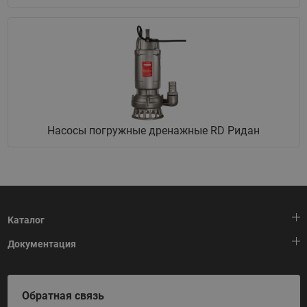
Насосы погружные дренажные RD Ридан
Каталог
Документация
Тепловая автоматика
Холодильная техника
HeatPlatform (Тепловая платформа)
Обратная связь
Приводная техника
Полезные программы и инструменты