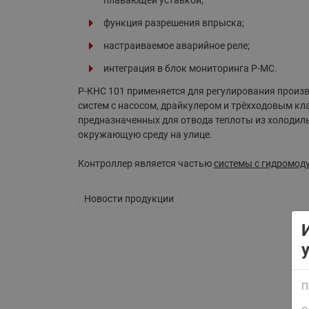
плавающей уставкой;
Электрообогрев
Системы водоснабжения
функция разрешения впрыска;
настраиваемое аварийное реле;
интеграция в блок мониторинга Р-МС.
Р-КНС 101 применяется для регулирования произ
систем с насосом, драйкулером и трёхходовым кл
предназначенных для отвода теплоты из холодил
окружающую среду на улице.
Контроллер является частью
системы с гидромод
Новости продукции
П