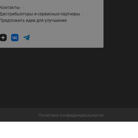
Ридан
ления
Контакты
Дистрибьюторы и сервисные партнеры
Предложить идеи для улучшения
С
ые
Трубопроводная арматура
Стальные краны запорно-
регулирующие Ридан
нкты
ра
Стальные краны шаровые
запорные Ридан
Привод электрический АМВ
для шаровых кранов RJIP
Premium (Премиум)
Показать все
Краны шаровые чугунные
Ридан
Политика конфиденциальности
тоты
Латунные краны шаровые
ы
запорные Ридан (код
065B83xxR)