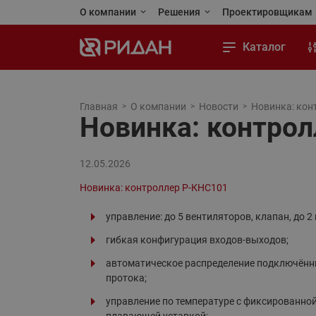
О компании
Решения
Проектировщикам
Ридан сегодня
Применения и решения
Личный кабинет
Каталог
Стандарты качества
Реализованные проекты
Программы для 
Тепловой пункт
Карьера
Тепловая автоматика
Каталоги и посо
Тепловая автоматика
Главная
О компании
Новости
Новинка: кон
Новинка: контро
Автоматизация
Новости
Холодильная техника
Чертежи и BIM (
Холодильная техника
Отопление
Контакты
Приводная техника
Обучающая пла
Приводная техника
12.05.2026
Водоснабжение
Промышленная автоматика
Новинка: контроллер Р-КНС101
Промышленная автоматика
Холодильная техника
управление: до 5 вентиляторов, клапан, до 2
Теплый пол и снеготаяние
Кондиционирование и тепло-
гибкая конфигурация входов-выходов;
холодоснабжение
Теплообменное оборудование
автоматическое распределение подключённ
Насосы
Насосное оборудование
протока;
Переподбор оборудования
управление по температуре с фиксированной
Коттеджная автоматика