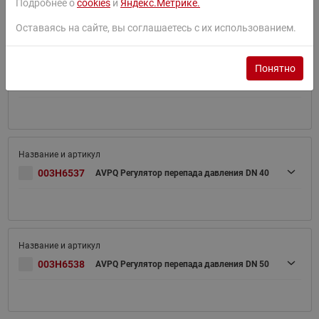
Подробнее о
cookies
и
Яндекс.Метрике.
Оставаясь на сайте, вы соглашаетесь с их использованием.
Понятно
003H6536
AVPQ Регулятор перепада давления DN 32
003H6537
AVPQ Регулятор перепада давления DN 40
003H6538
AVPQ Регулятор перепада давления DN 50