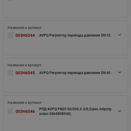
003H6544
AVPQ Регулятор перепада давления DN 32
003H6545
AVPQ Регулятор перепада давления DN 40
РПД AVPQ PN25 50/200,3-2/0,2/рез./обр(пр.
003H6546
класс 0864808048)