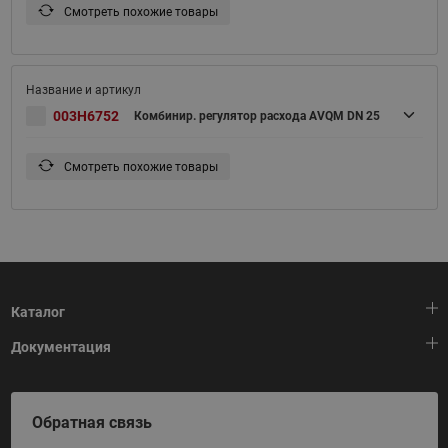
Смотреть похожие товары
003H6752
Комбинир. регулятор расхода AVQM DN 25
Смотреть похожие товары
Каталог
Документация
Тепловая автоматика
Холодильная техника
HeatPlatform (Тепловая платформа)
Обратная связь
Приводная техника
Полезные программы и инструменты