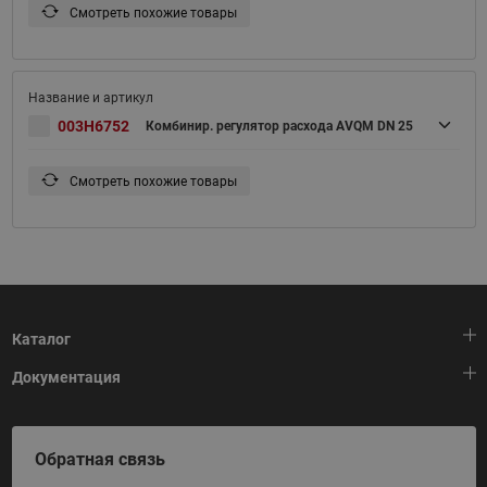
Смотреть похожие товары
003H6752
Комбинир. регулятор расхода AVQM DN 25
Смотреть похожие товары
Каталог
Документация
Тепловая автоматика
Холодильная техника
HeatPlatform (Тепловая платформа)
Обратная связь
Приводная техника
Полезные программы и инструменты