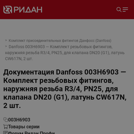
Комплект присоединительных фитингов Данфосс (Danfoss)
Danfoss 003H6903 — Комплект резьбовых фитингов,
наружняя резьба R3/4, PN25, для клапана DN20 (G1), латунь
CW617N, 2 шт.
Документация
Danfoss 003H6903 —
Комплект резьбовых фитингов,
наружняя резьба R3/4, PN25, для
клапана DN20 (G1), латунь CW617N,
2 шт.
003H6903
Товары серии
Форум Ридан Профи