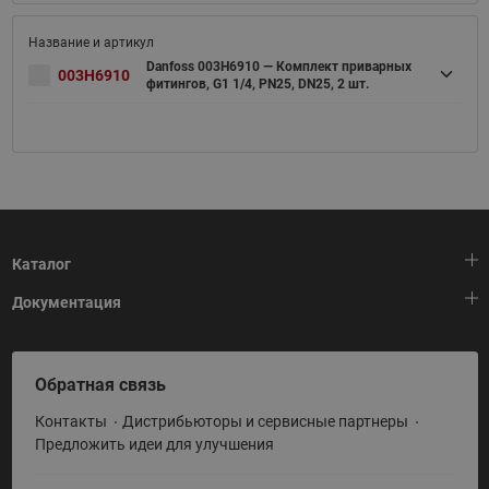
Danfoss 003H6910 — Комплект приварных
003H6910
фитингов, G1 1/4, PN25, DN25, 2 шт.
Каталог
Документация
Тепловая автоматика
Холодильная техника
HeatPlatform (Тепловая платформа)
Обратная связь
Приводная техника
Полезные программы и инструменты
Контакты
Дистрибьюторы и сервисные партнеры
Промышленная автоматика
Условия поставки
Предложить идеи для улучшения
Теплый пол и снеготаяние
Политика по использованию ТЗ Ридан