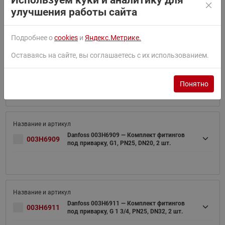
Используем куки и аналитику для
клапана DN20 (G1), латунь CW617N, 2 шт.
улучшения работы сайта
Подробнее о
cookies
и
Яндекс.Метрике.
Оставаясь на сайте, вы соглашаетесь с их использованием.
Danfoss 003H6908 — Комплект фитингов
003H6908
под приварку, G3/4, PN25, DN15, 2 шт.
Понятно
Danfoss 003H6909 — Комплект фитингов
003H6909
под приварку, G1, PN25, DN20, 2 шт.
Danfoss 003H6911 — Комплект фитингов
003H6911
под приварку, G 1 3/4, PN25, DN32, 2 шт.