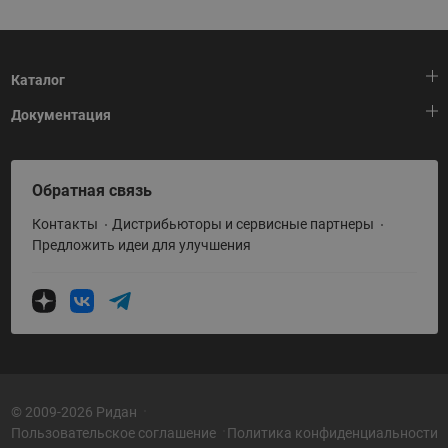
Каталог
Документация
Тепловая автоматика
Холодильная техника
HeatPlatform (Тепловая платформа)
Обратная связь
Приводная техника
Полезные программы и инструменты
Контакты
Дистрибьюторы и сервисные партнеры
Промышленная автоматика
Условия поставки
Предложить идеи для улучшения
Теплый пол и снеготаяние
Политика по использованию ТЗ Ридан
Теплообменное оборудование
Насосное оборудование
Коттеджная автоматика
Системы водоснабжения
© 2009-2026 Ридан
Пользовательское соглашение
Политика конфиденциальности