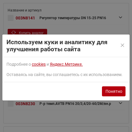
003N8141
Регулятор температуры DN 15-25 PN16
Купить аналог
Используем куки и аналитику для
улучшения работы сайта
Регулятор темперпературы AVTB Ду 20
Подробнее о
cookies
и
Яндекс.Метрике.
003N3232
Pу16
Оставаясь на сайте, вы соглашаетесь с их использованием.
Понятно
003N8230
Р-р темп.AVTB PN16 20/3,4/20-60/2M/вн.р