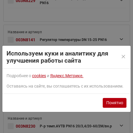
003N8229
PN16
003N8141
Регулятор температуры DN 15-25 PN16
Используем куки и аналитику для
Купить аналог
улучшения работы сайта
Подробнее о
cookies
и
Яндекс.Метрике.
Регулятор темперпературы AVTB Ду 20
Оставаясь на сайте, вы соглашаетесь с их использованием.
003N3232
Pу16
Понятно
003N8230
Р-р темп.AVTB PN16 20/3,4/20-60/2M/вн.р