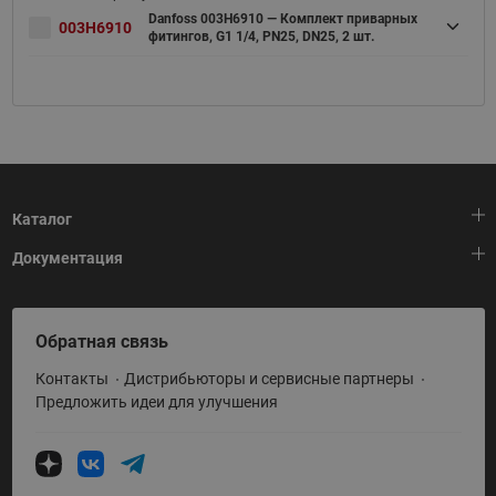
Danfoss 003H6910 — Комплект приварных
003H6910
фитингов, G1 1/4, PN25, DN25, 2 шт.
Каталог
Документация
Тепловая автоматика
Холодильная техника
HeatPlatform (Тепловая платформа)
Обратная связь
Приводная техника
Полезные программы и инструменты
Контакты
Дистрибьюторы и сервисные партнеры
Промышленная автоматика
Условия поставки
Предложить идеи для улучшения
Теплый пол и снеготаяние
Политика по использованию ТЗ Ридан
Теплообменное оборудование