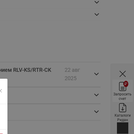
Ридан
ления
С
ые
Трубопроводная арматура
Стальные краны запорно-
регулирующие Ридан
нкты
ра
Стальные краны шаровые
запорные Ридан
нием RLV-KS/RTR-CK
22 авг
Привод электрический АМВ
2025
для шаровых кранов RJIP
₽
Premium (Премиум)
Запросить
счет
Показать все
Краны шаровые чугунные
Ридан
тоты
Каталоги
Латунные краны шаровые
Ридан
ы
запорные Ридан (код
065B83xxR)