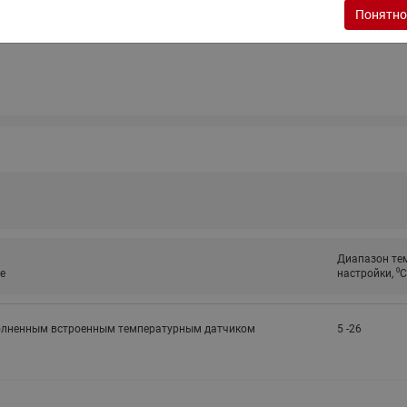
ходовыми клапанами
Понятно
Преобразователь частот
Ридан RF-101
Узлы холодоснабжения с 3-
ходовыми клапанами
Узлы теплоснабжения с
комбинированным клапаном
AQT(F)-R
Диапазон те
е
настройки, ⁰С
олненным встроенным температурным датчиком
5 -26