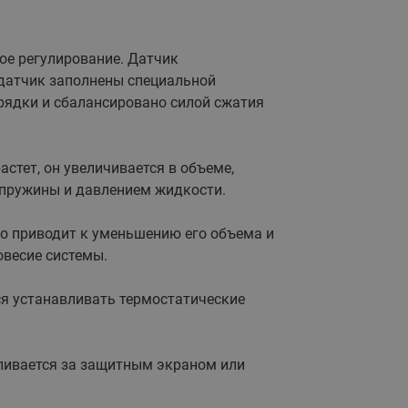
065B82xxR)
Латунные фильтры сетчатые
Ридан (код 065B82xxR)
ое регулирование. Датчик
датчик заполнены специальной
Воздухоотводчики Airvent-R
Ридан (код 06582xxR)
рядки и сбалансировано силой сжатия
стет, он увеличивается в объеме,
 пружины и давлением жидкости.
то приводит к уменьшению его объема и
овесие системы.
ся устанавливать термостатические
ливается за защитным экраном или