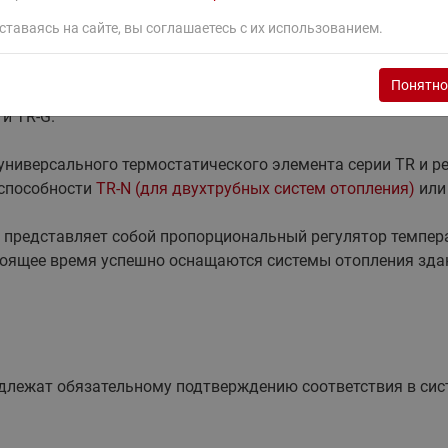
ставаясь на сайте, вы соглашаетесь с их использованием.
Понятно
тройства автоматического регулирования температуры, п
и TR-G.
: универсального термостатического элемента серии TR и 
 способности
TR-N (для двухтрубных систем отопления)
ил
 представляет собой пропорциональный регулятор темпер
тоящее время успешно оснащаются системы отопления зда
длежат обязательному подтверждению соответствия в сис