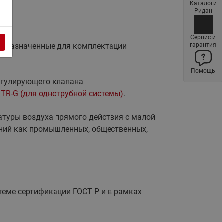
Каталоги
Латунные фильтры сетчатые
Ридан
Ридан (код 065B83xxR)
Нержавеющие фильтры
Сервис и
редназначенные для комплектации
гарантия
сетчатые Ридан
Воздухоотводчики Airvent-R
Помощь
(Вентиляция) Ридан (код
регулирующего клапана
06583xxR)
и
TR-G (для однотрубной системы)
.
Компенсаторы осевые
сильфонные Ридан
атуры воздуха прямого действия с малой
Регуляторы давления Ридан
ний как промышленных, общественных,
Клапаны редукционные Ридан
Гибкие вставки
Предохранительные клапаны
RSV
теме сертификации ГОСТ Р и в рамках
Латунные краны шаровые
запорные Ридан (код