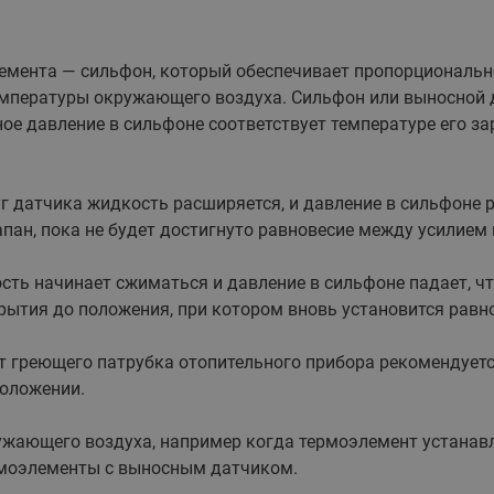
емента — сильфон, который обеспечивает пропорциональн
мпературы окружающего воздуха. Сильфон или выносной 
е давление в сильфоне соответствует температуре его за
 датчика жидкость расширяется, и давление в сильфоне ра
ан, пока не будет достигнуто равновесие между усилием
ть начинает сжиматься и давление в сильфоне падает, ч
ытия до положения, при котором вновь установится равн
т греющего патрубка отопительного прибора рекомендует
положении.
жающего воздуха, например когда термоэлемент устанав
рмоэлементы с выносным датчиком.