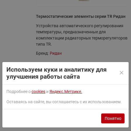
Термостатические элементы серии TR Ридан
Устройства автоматического регулирования
температуры, предназначенные для
комплектации радиаторных терморегуляторов
типа TR.
Бренд:
Ридан
Используем куки и аналитику для
Основное
улучшения работы сайта
Все характеристики
Исполнение
С газонаполненным встроенным
Подробнее о
cookies
и
Яндекс.Метрике.
температурным датчиком
Тип крепления к клапану
М 30 х 1,5 RTD
Оставаясь на сайте, вы соглашаетесь с их использованием.
Диапазон температурной
5 -26
настройки, ⁰С
Понятно