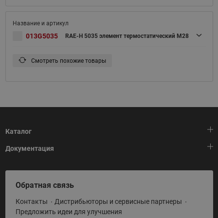
013G5035
RAE-H 5035 элемент термостатический М28
Смотреть похожие товары
Каталог
Документация
Тепловая автоматика
Холодильная техника
HeatPlatform (Тепловая платформа)
Обратная связь
Приводная техника
Полезные программы и инструменты
Контакты
Дистрибьюторы и сервисные партнеры
Промышленная автоматика
Условия поставки
Предложить идеи для улучшения