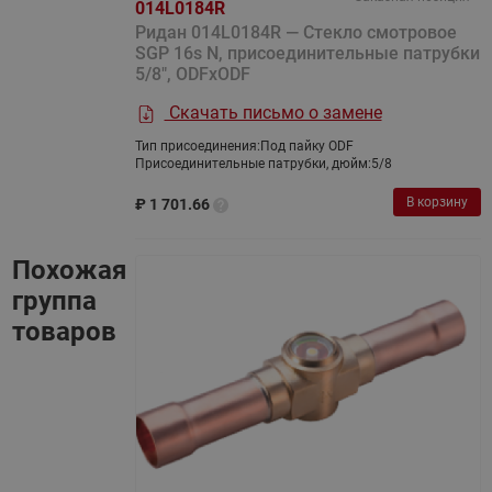
014L0184R
Ридан 014L0184R — Cтекло cмотровое
SGP 16s N, присоединительные патрубки
5/8", ODFxODF
Скачать письмо о замене
Тип присоединения:
Под пайку ODF
Присоединительные патрубки, дюйм:
5/8
В корзину
₽
1 701.66
Похожая
группа
товаров