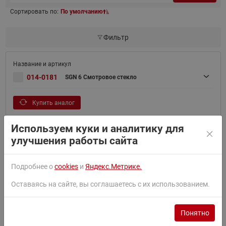
Сортировать по:
По умолчанию
Фильтр
014-0181
SGN 6 Смотровое стекло
Купить аналог
Используем куки и аналитику для
улучшения работы сайта
014-0182
SGN 10s Смотровое стекло
Подробнее о
cookies
и
Яндекс.Метрике.
Купить аналог
Оставаясь на сайте, вы соглашаетесь с их использованием.
Понятно