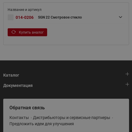
014-0206
SGN 22 Смотровое стекло
Купить аналог
Каталог
Документация
Тепловая автоматика
Холодильная техника
HeatPlatform (Тепловая платформа)
Обратная связь
Приводная техника
Полезные программы и инструменты
Контакты
Дистрибьюторы и сервисные партнеры
Промышленная автоматика
Условия поставки
Предложить идеи для улучшения
Теплый пол и снеготаяние
Политика по использованию ТЗ Ридан