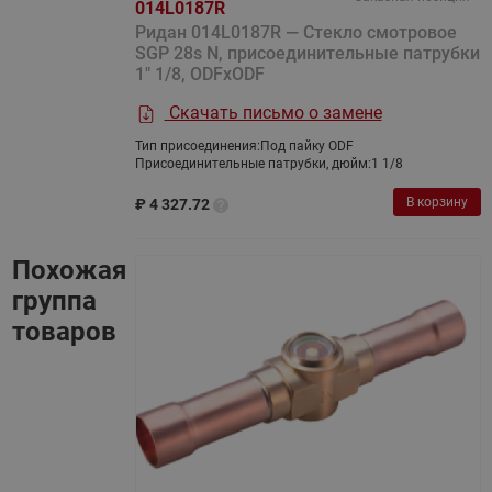
014L0187R
Ридан 014L0187R — Cтекло cмотровое
SGP 28s N, присоединительные патрубки
1" 1/8, ODFxODF
Скачать письмо о замене
Тип присоединения:
Под пайку ODF
Присоединительные патрубки, дюйм:
1 1/8
В корзину
₽
4 327.72
Похожая
группа
товаров