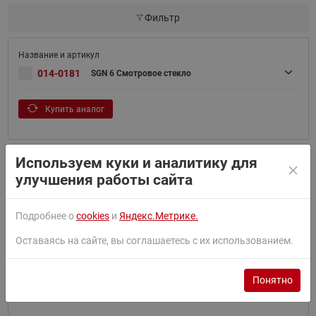
Фильтр
014-0181
SGN 6 Смотровое стекло
Купить аналог
Используем куки и аналитику для
улучшения работы сайта
014-0182
SGN 10s Смотровое стекло
Подробнее о
cookies
и
Яндекс.Метрике.
Купить аналог
Оставаясь на сайте, вы соглашаетесь с их использованием.
Понятно
014-0183
SGN 12 Смотровое стекло