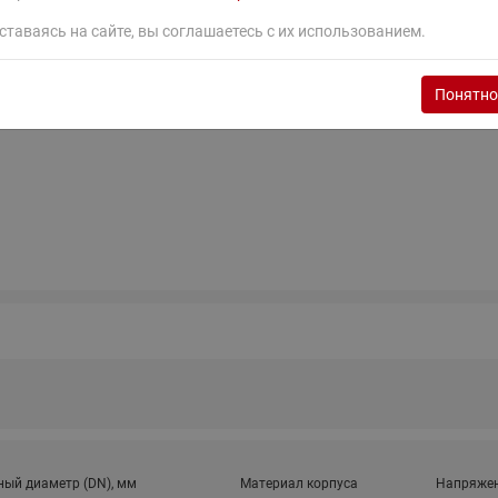
ставаясь на сайте, вы соглашаетесь с их использованием.
 RW 32-120S нет схемы электрического подключения.
Понятно
ый диаметр (DN), мм
Материал корпуса
Напряжен