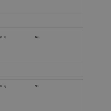
0 Гц
60
0 Гц
90