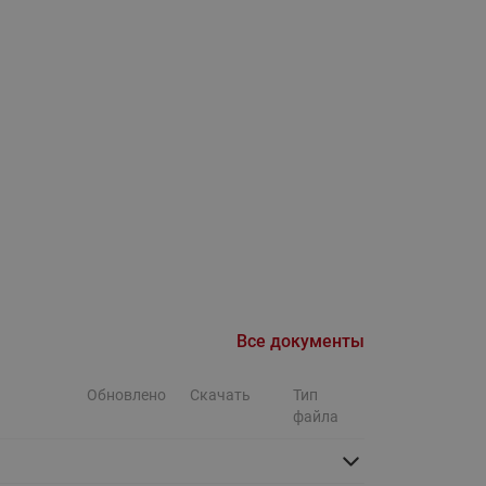
Ридан
ления
С
ые
Трубопроводная арматура
Стальные краны запорно-
регулирующие Ридан
нкты
ра
Стальные краны шаровые
запорные Ридан
Привод электрический АМВ
для шаровых кранов RJIP
Premium (Премиум)
Все документы
Показать все
Краны шаровые чугунные
Ридан
Обновлено
Скачать
Тип
тоты
файла
Латунные краны шаровые
ы
запорные Ридан (код
065B83xxR)