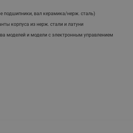
этажные для систем отоп
TDU-R Ридан
 подшипники, вал керамика/нерж. сталь)
Показать все
Квартирные станции ШК
нты корпуса из нерж. стали и латуни
Ридан
Учёт тепловой энергии
Чиллеры (холодильн
ва моделей и модели с электронным управлением
Коллекторы
машины)
Квартирные приборы учёта
распределительные
Чиллеры с воздушным
Распределители INDIV
Квартирные тепловые пу
охлаждением конденсато
MyFlat
Коммерческий (Общедомовой)
серии RCH
учет тепловой энергии
Показать все
Автоматизированная система
учета энергоресурсов
Узлы регулирования
Преобразователи час
приточных установок
Преобразователь частот
Ридан RF-51
Узлы теплоснабжения с 3-