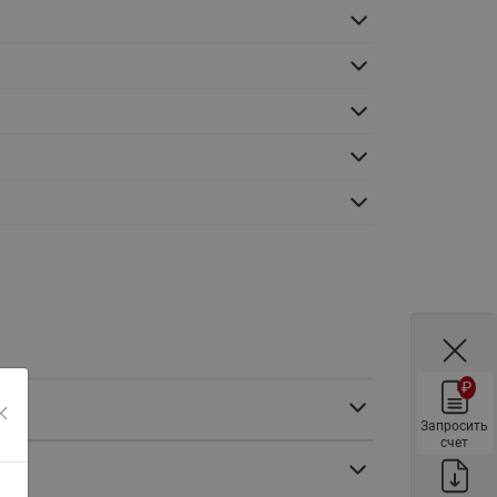
ы
Нержавеющие краны шаровые
запорные Ридан
Затворы дисковые Ридан
Латунные обратные клапаны
Ридан
Чугунные обратные клапаны/
затворы Ридан
Нержавеющие обратные
клапаны Ридан
Фильтры сетчатые Ридан ФСФ
Балансировочные клапаны для
наружных систем
₽
Сильфонные компенсаторы
5
для наружных систем
Запросить
счет
Фильтры сетчатые Ридан ФСФ
для наружных систем