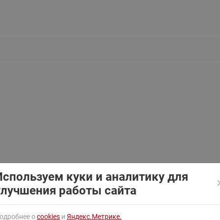
ходовыми клапанами
Преобразователь частот
Ридан RF-101
Узлы холодоснабжения с 3-
ходовыми клапанами
Узлы теплоснабжения с
комбинированным клапаном
AQT(F)-R
Используем куки и аналитику для
сполнении с латунным корпусом для ГВС?
8 сен 202
улучшения работы сайта
асоса арт. 015P1204?
19 мая 2025
одробнее о
cookies
и
Яндекс.Метрике.