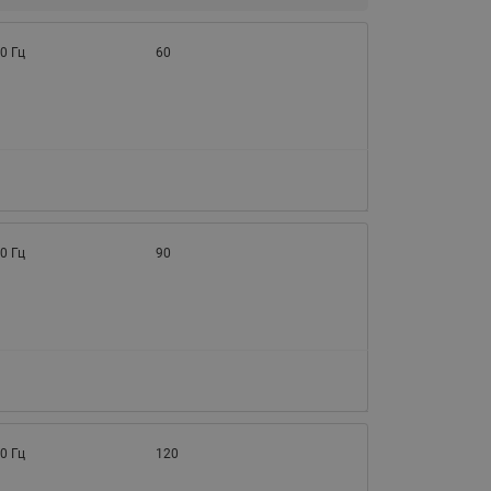
065B82xxR)
Латунные фильтры сетчатые
0 Гц
60
Ридан (код 065B82xxR)
Воздухоотводчики Airvent-R
Ридан (код 06582xxR)
0 Гц
90
0 Гц
120