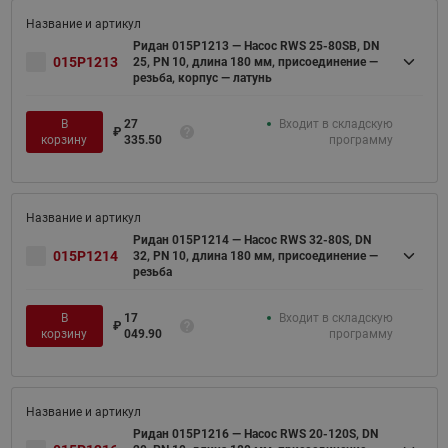
Ридан 015P1213 — Насос RWS 25-80SB, DN
015P1213
25, PN 10, длина 180 мм, присоединение —
резьба, корпус — латунь
В
27
Входит в складскую
₽
корзину
335.50
программу
Ридан 015P1214 — Насос RWS 32-80S, DN
015P1214
32, PN 10, длина 180 мм, присоединение —
резьба
В
17
Входит в складскую
₽
корзину
049.90
программу
Ридан 015P1216 — Насос RWS 20-120S, DN