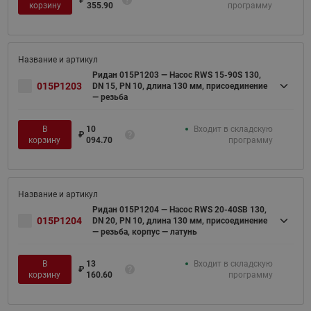
₽
корзину
355.90
программу
Ридан 015P1203 — Насос RWS 15-90S 130,
015P1203
DN 15, PN 10, длина 130 мм, присоединение
— резьба
В
10
Входит в складскую
₽
корзину
094.70
программу
Ридан 015P1204 — Насос RWS 20-40SB 130,
015P1204
DN 20, PN 10, длина 130 мм, присоединение
— резьба, корпус — латунь
В
13
Входит в складскую
₽
корзину
160.60
программу