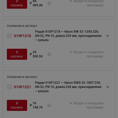
В
68
Входит в складскую
₽
корзину
489.40
программу
Ридан 015P1218 — Насос RW 32-120S 220,
015P1218
DN 32, PN 10, длина 220 мм, присоединение
— резьба
В
35
Входит в складскую
₽
корзину
500.50
программу
Ридан 015P1221 — Насос RWS 32-180T 230,
015P1221
DN 32, PN 10, длина 230 мм, присоединение
— резьба
В
76
Входит в складскую
₽
корзину
748.70
программу