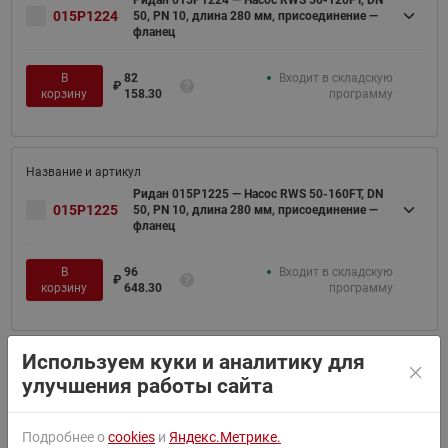
Ридан 015P1224 — Насос RWS 50-120FT, DN
015P1224
50, PN 10, длина 280 мм, присоединение —
фланец
В
82
Входит в складскую
₽
корзину
158.30
программу
Ридан 015P1225 — Насос RWS 50-160FT, DN
015P1225
50, PN 10, длина 280 мм, присоединение —
фланец
В
96
Входит в складскую
₽
корзину
648.30
программу
Используем куки и аналитику для
улучшения работы сайта
Ридан 015P1227 — Насос RWS 65-120FT, DN
015P1227
65, PN 10, длина 340 мм, присоединение —
фланец
Подробнее о
cookies
и
Яндекс.Метрике.