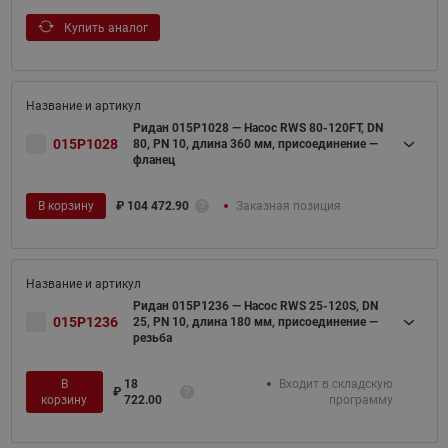
Купить аналог
Ридан 015P1028 — Насос RWS 80-120FT, DN
015P1028
80, PN 10, длина 360 мм, присоединение —
фланец
В корзину
₽
104 472.90
Заказная позиция
Ридан 015P1236 — Насос RWS 25-120S, DN
015P1236
25, PN 10, длина 180 мм, присоединение —
резьба
В
18
Входит в складскую
₽
корзину
722.00
программу