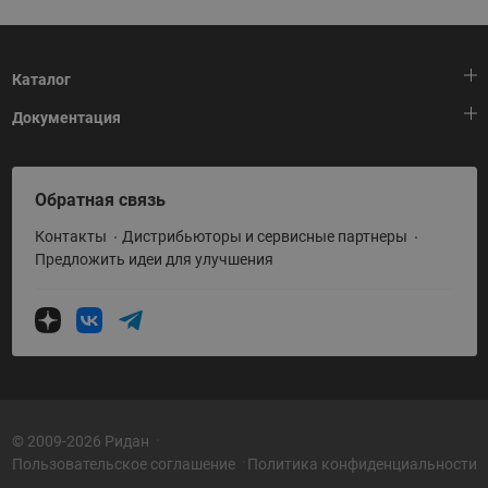
Каталог
Документация
Тепловая автоматика
Холодильная техника
HeatPlatform (Тепловая платформа)
Обратная связь
Приводная техника
Полезные программы и инструменты
Контакты
Дистрибьюторы и сервисные партнеры
Промышленная автоматика
Условия поставки
Предложить идеи для улучшения
Теплый пол и снеготаяние
Политика по использованию ТЗ Ридан
Теплообменное оборудование
Насосное оборудование
Коттеджная автоматика
Системы водоснабжения
© 2009-2026 Ридан
Пользовательское соглашение
Политика конфиденциальности