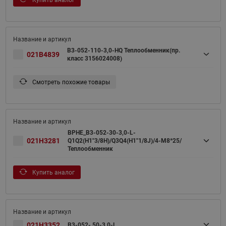
Купить аналог
B3-052-110-3,0-HQ Теплообменник(пр.
021B4839
класс 3156024008)
Смотреть похожие товары
BPHE_B3-052-30-3,0-L-
021H3281
Q1Q2(H1"3/8H)/Q3Q4(H1"1/8J)/4-M8*25/
Теплообменник
Купить аналог
021H3352
B3-052- 50-3,0-L