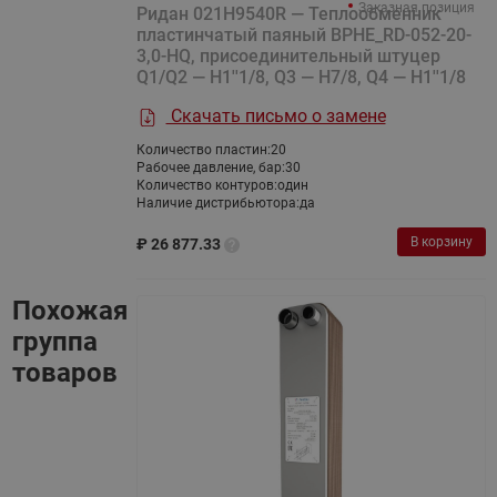
Заказная позиция
Ридан 021H9540R — Теплообменник
пластинчатый паяный BPHE_RD-052-20-
3,0-HQ, присоединительный штуцер
Q1/Q2 — H1''1/8, Q3 — H7/8, Q4 — H1''1/8
Скачать письмо о замене
Количество пластин:
20
Рабочее давление, бар:
30
Количество контуров:
один
Наличие дистрибьютора:
да
В корзину
₽
26 877.33
Похожая
группа
товаров