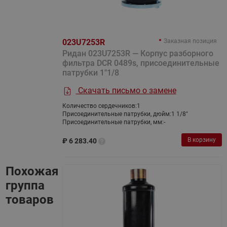
023U7253R
Заказная позиция
Ридан 023U7253R — Корпус разборного
фильтра DCR 0489s, присоединительные
патрубки 1"1/8
Скачать письмо о замене
Количество сердечников:
1
Присоединительные патрубки, дюйм:
1 1/8"
Присоединительные патрубки, мм:
-
В корзину
₽
6 283.40
Похожая
группа
товаров