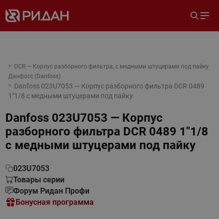
DCR — Корпус разборного фильтра, с медными штуцерами под пайку
Данфосс (Danfoss)
Danfoss 023U7053 — Корпус разборного фильтра DCR 0489
1"1/8 с медными штуцерами под пайку
Danfoss 023U7053 — Корпус
разборного фильтра DCR 0489 1"1/8
с медными штуцерами под пайку
023U7053
Товары серии
Форум Ридан Профи
Бонусная программа