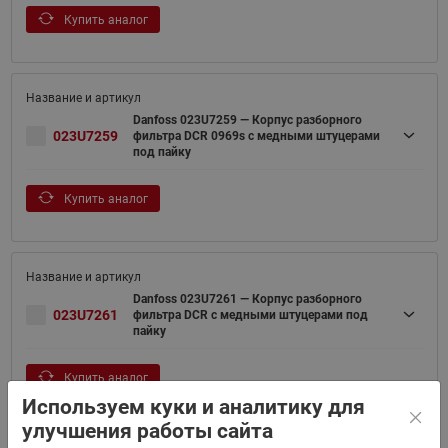
Купить аналог
Danfoss 023U7259 — Корпус разборного
023U7259
фильтра DCR 0969s с медными штуцерами
под пайку
Купить аналог
Danfoss 023U7261 — Корпус разборного
023U7261
фильтра DCR с медными штуцерами под
пайку
Купить аналог
Используем куки и аналитику для
улучшения работы сайта