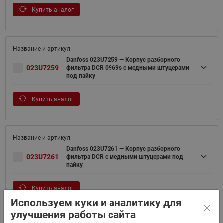
Купить аналог
Danfoss 023U7259 — Корпус разборного
023U7259
фильтра DCR 0969s с медными штуцерами
под пайку
Купить аналог
Danfoss 023U7261 — Корпус разборного
023U7261
фильтра DCR с медными штуцерами под
пайку
Купить аналог
Используем куки и аналитику для
улучшения работы сайта