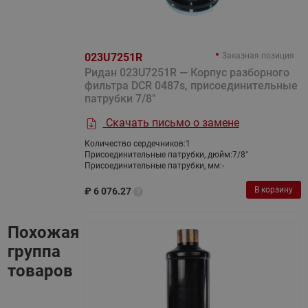
023U7251R
Заказная позиция
Ридан 023U7251R — Корпус разборного
фильтра DCR 0487s, присоединительные
патрубки 7/8"
Скачать письмо о замене
Количество сердечников:
1
Присоединительные патрубки, дюйм:
7/8"
Присоединительные патрубки, мм:
-
В корзину
₽
6 076.27
Похожая
группа
товаров