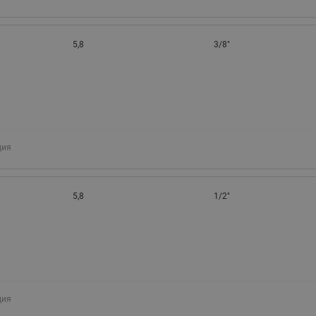
5,8
3/8"
ция
5,8
1/2"
ция