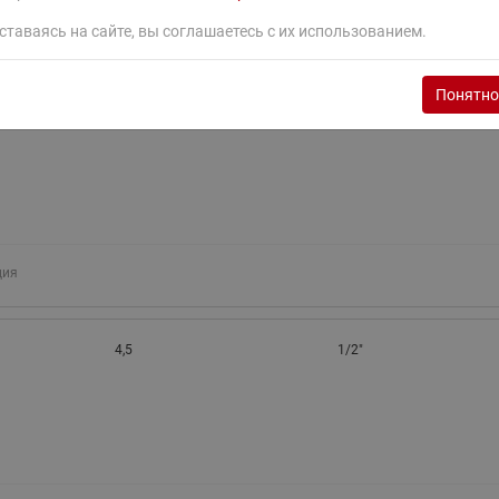
ставаясь на сайте, вы соглашаетесь с их использованием.
ция
Понятно
4,5
3/8"
ция
4,5
1/2"