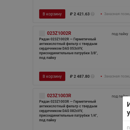
В корзину
₽
2 421.63
Заказная пози
023Z1002R
под пайку
Ридан 023Z1002R — Герметичный
антикислотный фильтр с твердым
сердечником DAS 053sVV,
присоединительные патрубки 3/8",
ВСЯ ПРОДУКЦИЯ
под пайку
В корзину
₽
2 487.80
Заказная пози
023Z1003R
под пайку
Ридан 023Z1003R — Герметичный
антикислотный фильтр с твердым
сердечником DAS 082sVV,
присоединительные патрубки 1/4",
под пайку
П