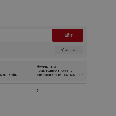
Ридан
ления
С
ые
Трубопроводная арматура
Найти
Стальные краны запорно-
регулирующие Ридан
нкты
Фильтр
ра
Стальные краны шаровые
запорные Ридан
Привод электрический АМВ
Номинальная
производительность по
для шаровых кранов RJIP
рубки, дюйм
жидкости для R404a/R507, кВт*
Premium (Премиум)
Показать все
Краны шаровые чугунные
5
Ридан
тоты
Латунные краны шаровые
ы
запорные Ридан (код
065B83xxR)