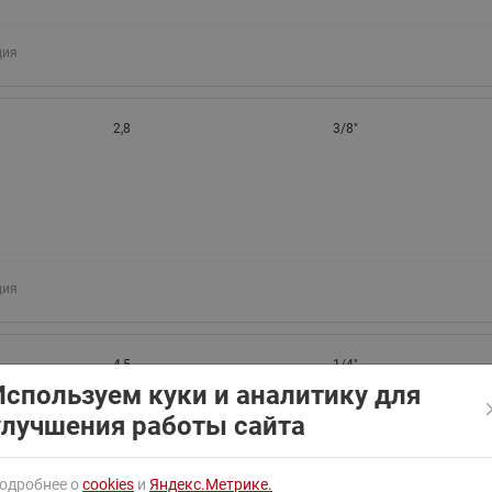
ходовыми клапанами
Преобразователь частот
Ридан RF-101
Узлы холодоснабжения с 3-
ция
ходовыми клапанами
Узлы теплоснабжения с
комбинированным клапаном
2,8
3/8"
AQT(F)-R
ция
4,5
1/4"
Используем куки и аналитику для
улучшения работы сайта
одробнее о
cookies
и
Яндекс.Метрике.