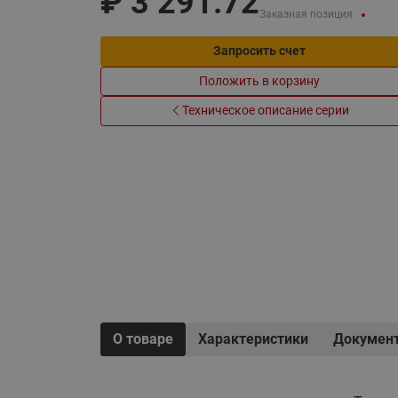
₽
3 291.72
Электрообогрев
Заказная позиция
Системы водоснабжения
Запросить счет
Положить в корзину
Техническое описание серии
О товаре
Характеристики
Докумен