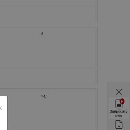
ы
Нержавеющие краны шаровые
запорные Ридан
Затворы дисковые Ридан
Латунные обратные клапаны
5
Ридан
Чугунные обратные клапаны/
затворы Ридан
Нержавеющие обратные
клапаны Ридан
Фильтры сетчатые Ридан ФСФ
Балансировочные клапаны для
наружных систем
14,1
₽
Сильфонные компенсаторы
для наружных систем
Запросить
счет
Фильтры сетчатые Ридан ФСФ
для наружных систем