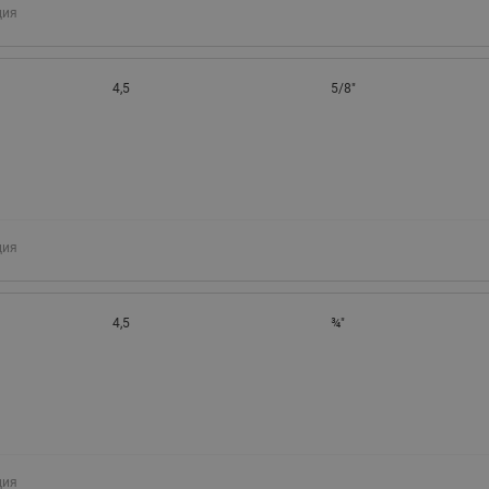
ция
4,5
5/8"
ция
4,5
¾"
ция