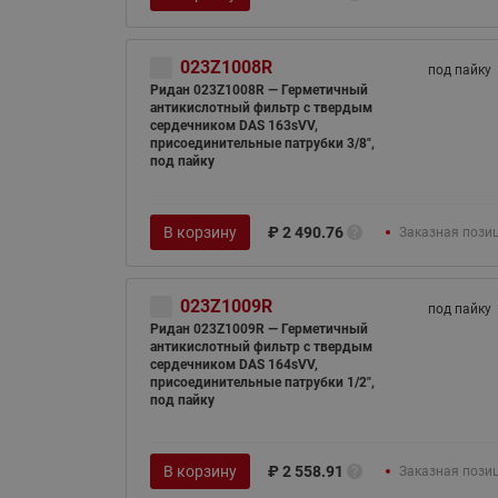
023Z1008R
под пайку
Ридан 023Z1008R — Герметичный
антикислотный фильтр с твердым
сердечником DAS 163sVV,
присоединительные патрубки 3/8",
под пайку
В корзину
₽
2 490.76
Заказная пози
023Z1009R
под пайку
Ридан 023Z1009R — Герметичный
антикислотный фильтр с твердым
сердечником DAS 164sVV,
присоединительные патрубки 1/2",
под пайку
В корзину
₽
2 558.91
Заказная пози