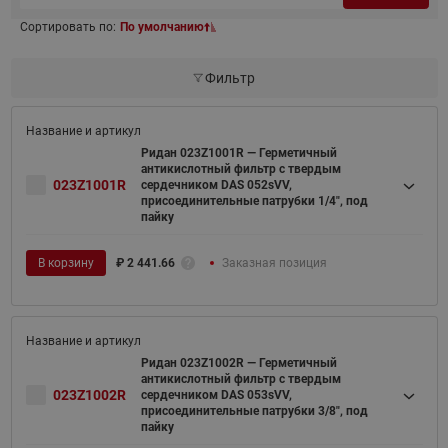
Сортировать по:
По умолчанию
Фильтр
Ридан 023Z1001R — Герметичный
антикислотный фильтр с твердым
023Z1001R
сердечником DAS 052sVV,
присоединительные патрубки 1/4", под
пайку
В корзину
₽
2 441.66
Заказная позиция
Ридан 023Z1002R — Герметичный
антикислотный фильтр с твердым
023Z1002R
сердечником DAS 053sVV,
присоединительные патрубки 3/8", под
пайку